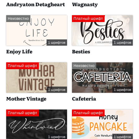
Andryaton Detagheart
Wagnasty
Неизвестно
Платный шрифт
1 шрифтов
1 шрифтов
Enjoy Life
Besties
Платный шрифт
Неизвестно
1 шрифтов
1 шрифтов
Mother Vintage
Cafeteria
Платный шрифт
Платный шрифт
1 шрифтов
1 шрифтов