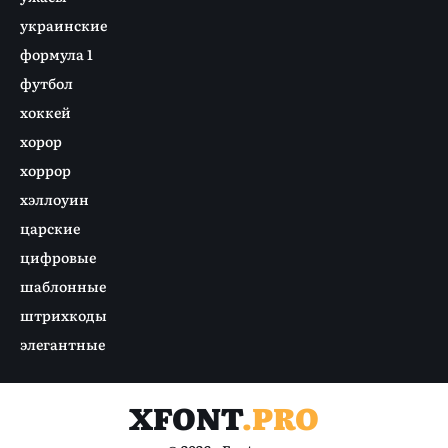
украинские
формула 1
футбол
хоккей
хорор
хоррор
хэллоуин
царские
цифровые
шаблонные
штрихкоды
элегантные
XFONT
.PRO