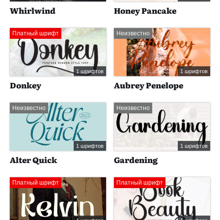
Whirlwind
Honey Pancake
Платный шрифт
Неизвестно
1 шрифтов
1 шрифтов
Donkey
Aubrey Penelope
Неизвестно
Неизвестно
1 шрифтов
1 шрифтов
Alter Quick
Gardening
Платный шрифт
Платный шрифт