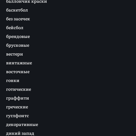
баллончик краски
баскетбол
без засечек
бейсбол
брендовые
брусковые
вестерн
винтажные
восточные
гонки
готические
граффити
греческие
гуглфонтс
декоративные
дикий запад