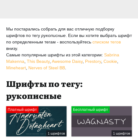
Мы постарались собрать для вас отличную подборку
шрифтов по тегу
рукописные
. Если вы хотите выбрать шрифт
по определенным тегам - воспользуйтесь
списком тегов
внизу.
Самые популярные шрифты из этой категории:
Sabrina
Makenna
,
This Beauty
,
Awesome Daisy
,
Prestory
,
Cookie
,
Mineheart
,
Nerves of Steel BB
.
Шрифты по тегу:
рукописные
Платный шрифт
Бесплатный шрифт
1 шрифтов
1 шрифтов