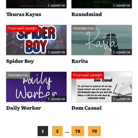
1 шрифтов
1 шрифтов
Thuras Kayus
Raundmind
Платный шрифт
Неизвестно
1 шрифтов
1 шрифтов
Spider Boy
Rarita
Неизвестно
Платный шрифт
1 шрифтов
2 шрифтов
Daily Worker
Dom Casual
1
2
…
78
79