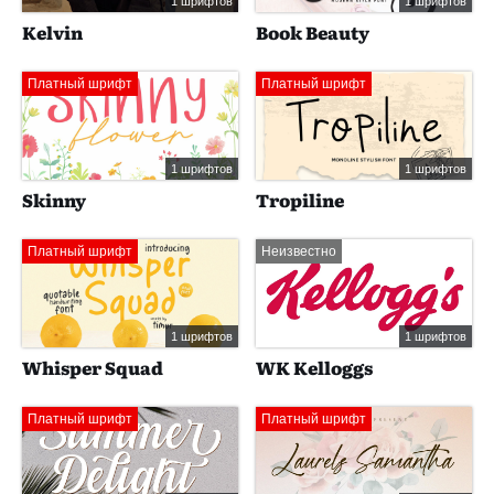
1 шрифтов
1 шрифтов
Kelvin
Book Beauty
Платный шрифт
Платный шрифт
1 шрифтов
1 шрифтов
Skinny
Tropiline
Платный шрифт
Неизвестно
1 шрифтов
1 шрифтов
Whisper Squad
WK Kelloggs
Платный шрифт
Платный шрифт