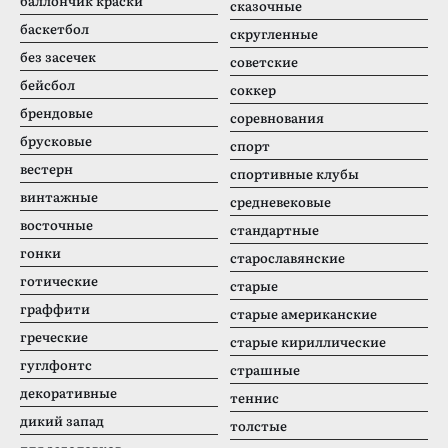
баллончик краски
сказочные
баскетбол
скругленные
без засечек
советские
бейсбол
соккер
брендовые
соревнования
брусковые
спорт
вестерн
спортивные клубы
винтажные
средневековые
восточные
стандартные
гонки
старославянские
готические
старые
граффити
старые американские
греческие
старые кириллические
гуглфонтс
страшные
декоративные
теннис
дикий запад
толстые