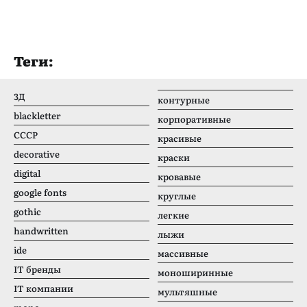
Теги:
3Д
контурные
blackletter
корпоративные
CCCР
красивые
decorative
краски
digital
кровавые
google fonts
круглые
gothic
легкие
handwritten
лыжи
ide
массивные
IT бренды
моноширинные
IT компании
мультяшные