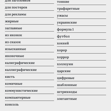
для заголовков
тонкие
для постеров
трафаретные
для рекламы
ужасы
жирные
украинские
заглавные
формула 1
из иконок
футбол
из сказок
хоккей
изысканные
хорор
иконочные
хоррор
калиграфические
хэллоуин
каллиграфические
царские
кисть
цифровые
комичные
шаблонные
коммунистические
штрихкоды
компьютерные
элегантные
консоль