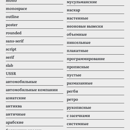
mono
мусульманские
monospace
наскар
outline
настенные
poster
неоновые вывески
rounded
объемные
sans-serif
пиксельные
script
плакатные
serif
программирование
slab
прописные
USSR
пустые
автомобильные
размазанные
автомобильные компании
регби
азиатские
ретро
антиква
рукописные
античные
с засечками
арабские
системные