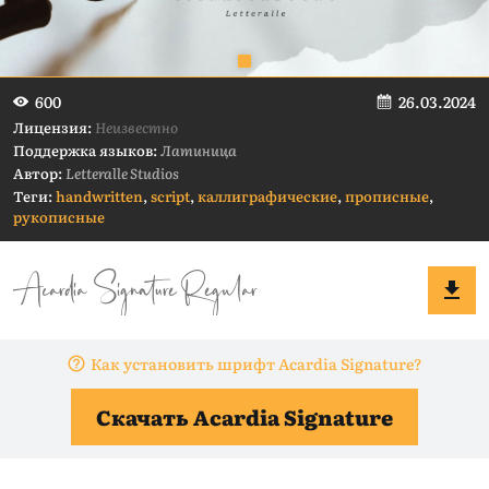
26.03.2024
600
Лицензия:
Неизвестно
Поддержка языков:
Латиница
Автор:
Letteralle Studios
Теги:
handwritten
,
script
,
каллиграфические
,
прописные
,
рукописные
Как установить шрифт Acardia Signature?
Скачать Acardia Signature