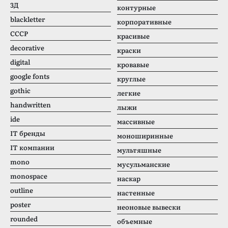
3Д
контурные
blackletter
корпоративные
CCCР
красивые
decorative
краски
digital
кровавые
google fonts
круглые
gothic
легкие
handwritten
лыжи
ide
массивные
IT бренды
моноширинные
IT компании
мультяшные
mono
мусульманские
monospace
наскар
outline
настенные
poster
неоновые вывески
rounded
объемные