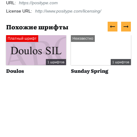
URL:
https://positype.com
License URL:
http://www.positype.com/licensing/
Похожие шрифты
Платный шрифт
Неизвестно
1 шрифтов
1 шрифтов
Doulos
Sunday Spring