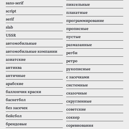
sans-serif
пиксельные
script
плакатные
serif
программирование
slab
прописные
USSR
пустые
автомобильные
размазанные
автомобильные компании
регби
азиатские
ретро
антиква
рукописные
античные
с засечками
арабские
системные
баллончик краски
сказочные
баскетбол
скругленные
без засечек
советские
бейсбол
соккер
брендовые
соревнования