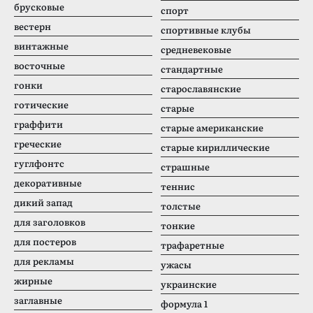
брусковые
спорт
вестерн
спортивные клубы
винтажные
средневековые
восточные
стандартные
гонки
старославянские
готические
старые
граффити
старые американские
греческие
старые кириллические
гуглфонтс
страшные
декоративные
теннис
дикий запад
толстые
для заголовков
тонкие
для постеров
трафаретные
для рекламы
ужасы
жирные
украинские
заглавные
формула 1