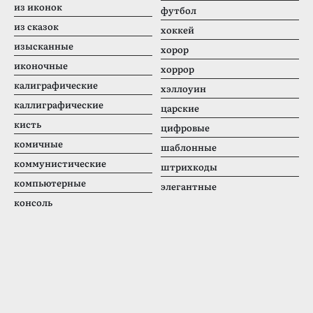
из иконок
футбол
из сказок
хоккей
изысканные
хорор
иконочные
хоррор
калиграфические
хэллоуин
каллиграфические
царские
кисть
цифровые
комичные
шаблонные
коммунистические
штрихкоды
компьютерные
элегантные
консоль