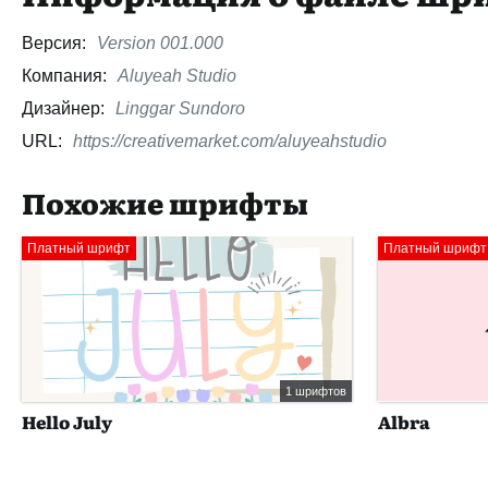
Версия:
Version 001.000
Компания:
Aluyeah Studio
Дизайнер:
Linggar Sundoro
URL:
https://creativemarket.com/aluyeahstudio
Похожие шрифты
Платный шрифт
Платный шрифт
1 шрифтов
Hello July
Albra