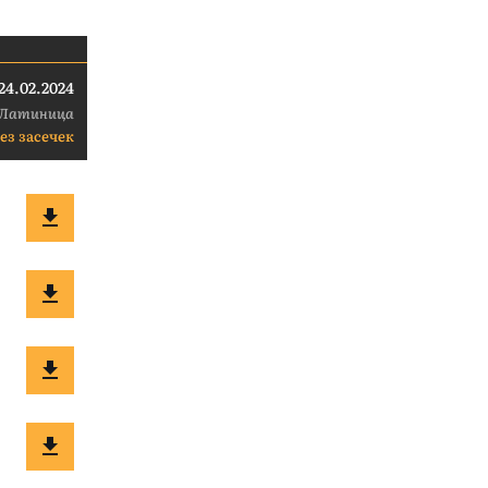
24.02.2024
Латиница
ез засечек