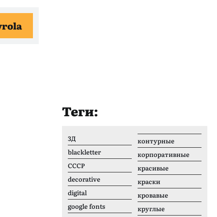
vrola
Теги:
3Д
контурные
blackletter
корпоративные
CCCР
красивые
decorative
краски
digital
кровавые
google fonts
круглые