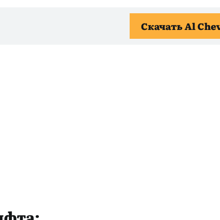
Скачать Al Che
ифта: