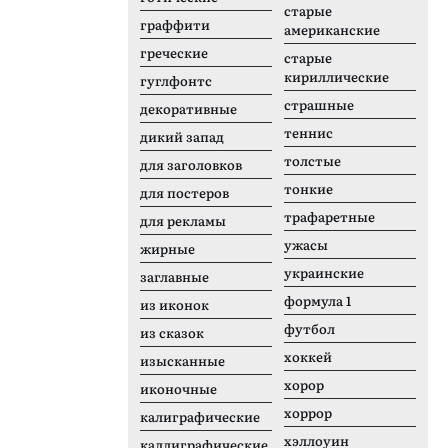
старые
граффити
американские
греческие
старые
кириллические
гуглфонтс
страшные
декоративные
теннис
дикий запад
толстые
для заголовков
тонкие
для постеров
трафаретные
для рекламы
ужасы
жирные
украинские
заглавные
формула 1
из иконок
футбол
из сказок
хоккей
изысканные
хорор
иконочные
хоррор
калиграфические
хэллоуин
каллиграфические