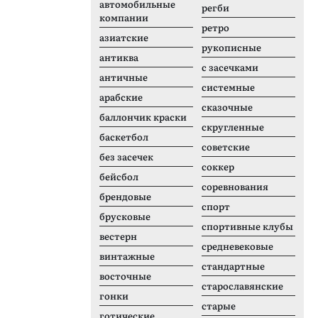
автомобильные
регби
компании
ретро
азиатские
рукописные
антиква
с засечками
античные
системные
арабские
сказочные
баллончик краски
скругленные
баскетбол
советские
без засечек
соккер
бейсбол
соревнования
брендовые
спорт
брусковые
спортивные клубы
вестерн
средневековые
винтажные
стандартные
восточные
старославянские
гонки
старые
готические