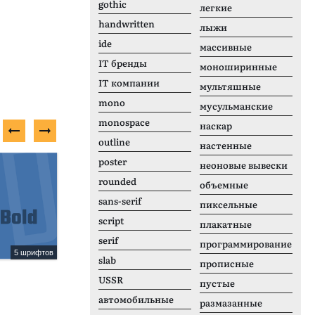
gothic
легкие
handwritten
лыжи
ide
массивные
IT бренды
моноширинные
IT компании
мультяшные
mono
мусульманские
monospace
наскар
outline
настенные
poster
Неизвестно
Б
неоновые вывески
rounded
объемные
sans-serif
пиксельные
script
плакатные
serif
программирование
5 шрифтов
1 шрифтов
slab
прописные
Gomesh Rounded
M
USSR
пустые
автомобильные
размазанные