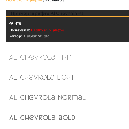
xFont.pro
/
Шрифты
/
Al Chevrola
475
Лицензия:
Платный шрифт
Автор:
Aluyeah Studio