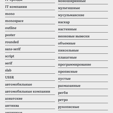
моноширинные
IT компании
мультяшные
mono
мусульманские
monospace
наскар
outline
настенные
poster
неоновые вывески
rounded
объемные
sans-serif
пиксельные
script
плакатные
serif
программирование
slab
прописные
USSR
пустые
автомобильные
размазанные
автомобильные компании
регби
азиатские
ретро
антиква
рукописные
античные