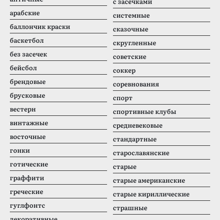
с засечками
арабские
системные
баллончик краски
сказочные
баскетбол
скругленные
без засечек
советские
бейсбол
соккер
брендовые
соревнования
брусковые
спорт
вестерн
спортивные клубы
винтажные
средневековые
восточные
стандартные
гонки
старославянские
готические
старые
граффити
старые американские
греческие
старые кириллические
гуглфонтс
страшные
декоративные