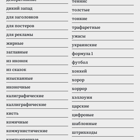
теннис
дикий запад
толстые
для заголовков
тонкие
для постеров
трафаретные
для рекламы
ужасы
жирные
украинские
заглавные
формула 1
из иконок
футбол
из сказок
хоккей
изысканные
хорор
иконочные
хоррор
калиграфические
хэллоуин
каллиграфические
царские
кисть
цифровые
комичные
шаблонные
коммунистические
штрихкоды
компьютерные