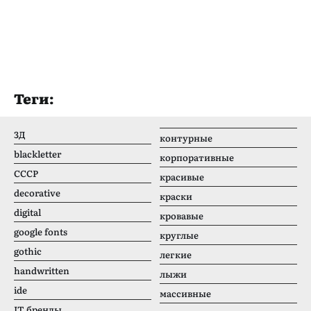
Теги:
3Д
контурные
blackletter
корпоративные
CCCР
красивые
decorative
краски
digital
кровавые
google fonts
круглые
gothic
легкие
handwritten
лыжи
ide
массивные
IT бренды