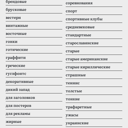
брендовые
соревнования
брусковые
спорт
вестерн
спортивные клубы
винтажные
средневековые
восточные
стандартные
гонки
старославянские
готические
старые
граффити
старые американские
греческие
старые кириллические
гуглфонтс
страшные
декоративные
теннис
дикий запад
толстые
для заголовков
тонкие
для постеров
трафаретные
для рекламы
ужасы
жирные
украинские