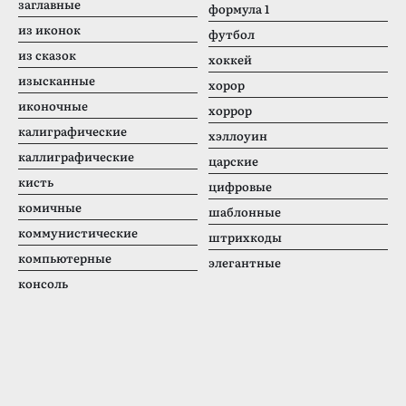
заглавные
формула 1
из иконок
футбол
из сказок
хоккей
изысканные
хорор
иконочные
хоррор
калиграфические
хэллоуин
каллиграфические
царские
кисть
цифровые
комичные
шаблонные
коммунистические
штрихкоды
компьютерные
элегантные
консоль