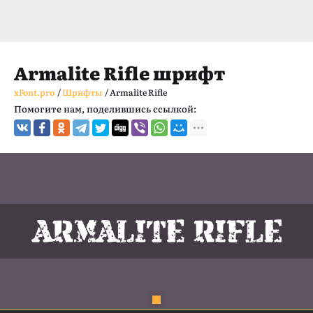
Armalite Rifle шрифт
xFont.pro
/
Шрифты
/
Armalite Rifle
Помогите нам, поделившись ссылкой: