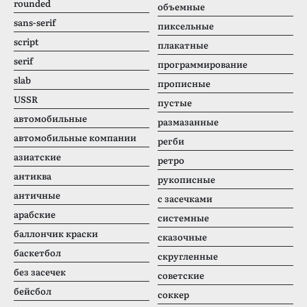
rounded
объемные
sans-serif
пиксельные
script
плакатные
serif
программирование
slab
прописные
USSR
пустые
автомобильные
размазанные
автомобильные компании
регби
азиатские
ретро
антиква
рукописные
античные
с засечками
арабские
системные
баллончик краски
сказочные
баскетбол
скругленные
без засечек
советские
бейсбол
соккер