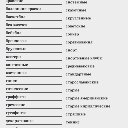
арабские
системные
баллончик краски
сказочные
баскетбол
скругленные
без засечек
советские
бейсбол
соккер
брендовые
соревнования
брусковые
спорт
вестерн
спортивные клубы
винтажные
средневековые
восточные
стандартные
гонки
старославянские
готические
старые
граффити
старые американские
греческие
старые кириллические
гуглфонтс
страшные
декоративные
теннис