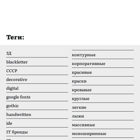
Теги:
3Д
контурные
blackletter
корпоративные
CCCР
красивые
decorative
краски
digital
кровавые
google fonts
круглые
gothic
легкие
handwritten
лыжи
ide
массивные
IT бренды
моноширинные