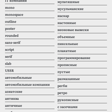
IT компании
мультяшные
mono
мусульманские
monospace
наскар
outline
настенные
poster
неоновые вывески
rounded
объемные
sans-serif
пиксельные
script
плакатные
serif
программирование
slab
прописные
USSR
пустые
автомобильные
размазанные
автомобильные компании
регби
азиатские
ретро
антиква
рукописные
античные
с засечками