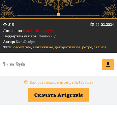
24.02.2024
516
Лицензия:
Платный шрифт
Поддержка языков:
Латиница
Автор:
DansDesign
Теги:
decorative
,
винтажные
,
декоративные
,
ретро
,
старые
Как установить шрифт Artgravis?
Скачать Artgravis