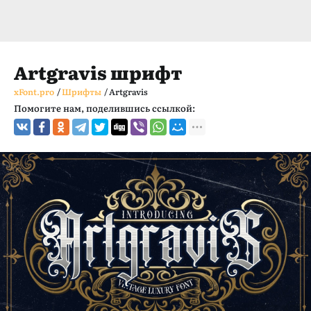
Artgravis шрифт
xFont.pro
/
Шрифты
/
Artgravis
Помогите нам, поделившись ссылкой: