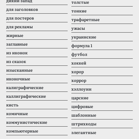
дикий запад
толстые
для заголовков
тонкие
для постеров
трафаретные
для рекламы
ужасы
жирные
украинские
заглавные
формула 1
из иконок
футбол
из сказок
хоккей
изысканные
хорор
иконочные
хоррор
калиграфические
хэллоуин
каллиграфические
царские
кисть
цифровые
комичные
шаблонные
коммунистические
штрихкоды
компьютерные
элегантные