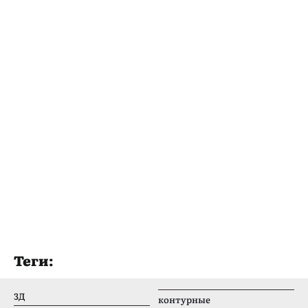
Теги:
3Д
контурные