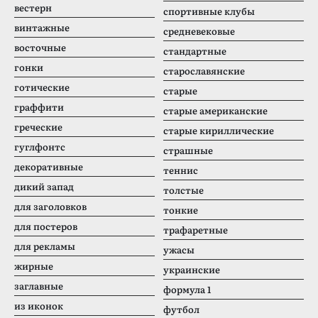
вестерн
спортивные клубы
винтажные
средневековые
восточные
стандартные
гонки
старославянские
готические
старые
граффити
старые американские
греческие
старые кириллические
гуглфонтс
страшные
декоративные
теннис
дикий запад
толстые
для заголовков
тонкие
для постеров
трафаретные
для рекламы
ужасы
жирные
украинские
заглавные
формула 1
из иконок
футбол