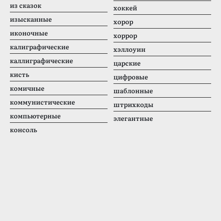
из сказок
хоккей
изысканные
хорор
иконочные
хоррор
калиграфические
хэллоуин
каллиграфические
царские
кисть
цифровые
комичные
шаблонные
коммунистические
штрихкоды
компьютерные
элегантные
консоль