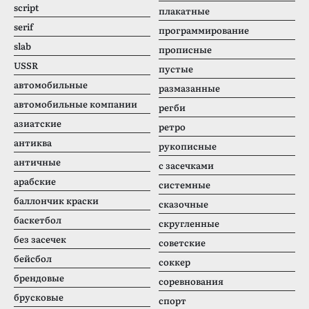
script
плакатные
serif
программирование
slab
прописные
USSR
пустые
автомобильные
размазанные
автомобильные компании
регби
азиатские
ретро
антиква
рукописные
античные
с засечками
арабские
системные
баллончик краски
сказочные
баскетбол
скругленные
без засечек
советские
бейсбол
соккер
брендовые
соревнования
брусковые
спорт