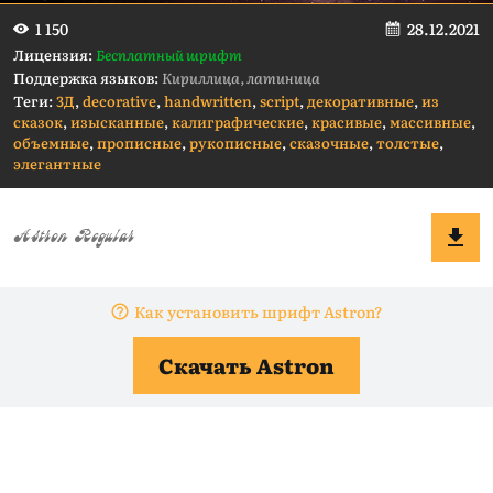
28.12.2021
1 150
Лицензия:
Бесплатный шрифт
Поддержка языков:
Кириллица, латиница
Теги:
3Д
,
decorative
,
handwritten
,
script
,
декоративные
,
из
сказок
,
изысканные
,
калиграфические
,
красивые
,
массивные
,
объемные
,
прописные
,
рукописные
,
сказочные
,
толстые
,
элегантные
Как установить шрифт Astron?
Скачать Astron