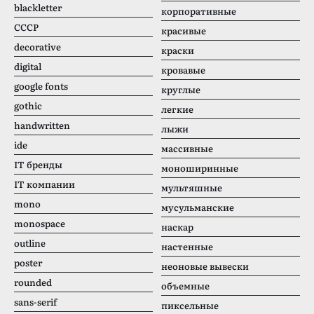
blackletter
корпоративные
CCCР
красивые
decorative
краски
digital
кровавые
google fonts
круглые
gothic
легкие
handwritten
лыжи
ide
массивные
IT бренды
моноширинные
IT компании
мультяшные
mono
мусульманские
monospace
наскар
outline
настенные
poster
неоновые вывески
rounded
объемные
sans-serif
пиксельные