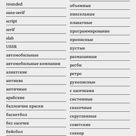
rounded
объемные
sans-serif
пиксельные
script
плакатные
serif
программирование
slab
прописные
USSR
пустые
автомобильные
размазанные
автомобильные компании
регби
азиатские
ретро
антиква
рукописные
античные
с засечками
арабские
системные
баллончик краски
сказочные
баскетбол
скругленные
без засечек
советские
бейсбол
соккер