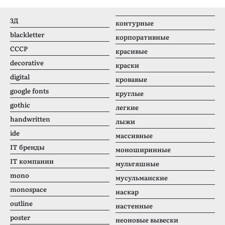
3Д
контурные
blackletter
корпоративные
CCCР
красивые
decorative
краски
digital
кровавые
google fonts
круглые
gothic
легкие
handwritten
лыжи
ide
массивные
IT бренды
моноширинные
IT компании
мультяшные
mono
мусульманские
monospace
наскар
outline
настенные
poster
неоновые вывески