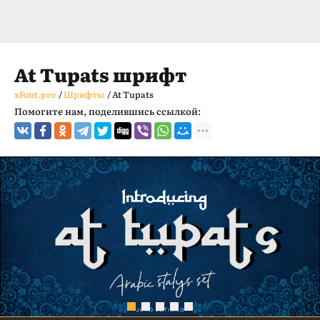
At Tupats шрифт
xFont.pro
/
Шрифты
/
At Tupats
Помогите нам, поделившись ссылкой: