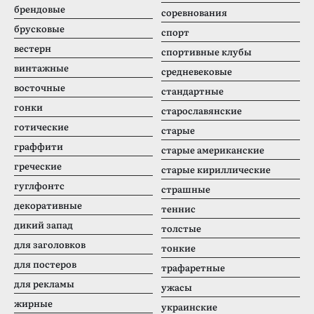
брендовые
соревнования
брусковые
спорт
вестерн
спортивные клубы
винтажные
средневековые
восточные
стандартные
гонки
старославянские
готические
старые
граффити
старые американские
греческие
старые кириллические
гуглфонтс
страшные
декоративные
теннис
дикий запад
толстые
для заголовков
тонкие
для постеров
трафаретные
для рекламы
ужасы
жирные
украинские