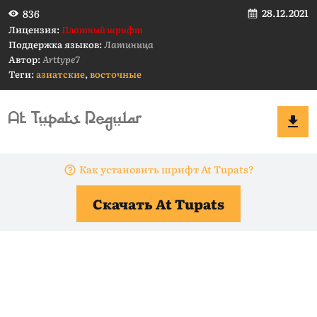
28.12.2021
836
Лицензия:
Платный шрифт
Поддержка языков:
Латиница
Автор:
Arttype7
Теги:
азиатские
,
восточные
Как установить шрифт At Tupats?
Скачать At Tupats