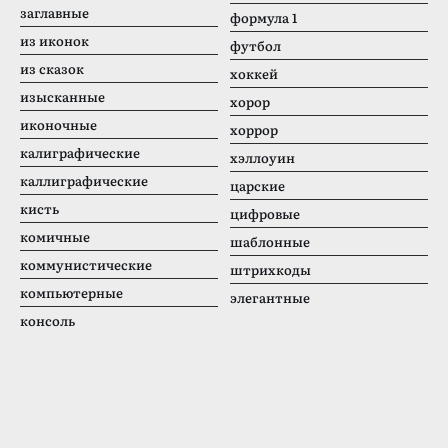
заглавные
формула 1
из иконок
футбол
из сказок
хоккей
изысканные
хорор
иконочные
хоррор
калиграфические
хэллоуин
каллиграфические
царские
кисть
цифровые
комичные
шаблонные
коммунистические
штрихкоды
компьютерные
элегантные
консоль