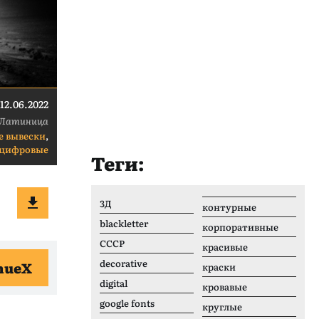
12.06.2022
Латиница
е вывески
,
цифровые
Теги:
3Д
контурные
blackletter
корпоративные
CCCР
красивые
decorative
nueX
краски
digital
кровавые
google fonts
круглые