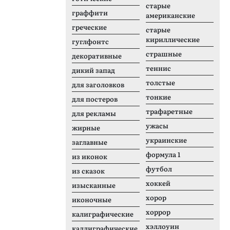
старые
граффити
американские
греческие
старые
кириллические
гуглфонтс
страшные
декоративные
теннис
дикий запад
толстые
для заголовков
тонкие
для постеров
трафаретные
для рекламы
ужасы
жирные
украинские
заглавные
формула 1
из иконок
футбол
из сказок
хоккей
изысканные
хорор
иконочные
хоррор
калиграфические
хэллоуин
каллиграфические