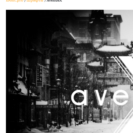
xFont.pro
/
Шрифты
/
AvenueX