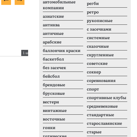
автомобильные
регби
компании
ретро
Платный шрифт
Б
азиатские
рукописные
антиква
с засечками
античные
системные
арабские
сказочные
баллончик краски
1 шрифтов
1 шрифтов
скругленные
баскетбол
Fashion Wacks
B
советские
без засечек
соккер
бейсбол
соревнования
брендовые
спорт
брусковые
спортивные клубы
вестерн
средневековые
винтажные
стандартные
восточные
старославянские
гонки
старые
готические