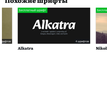
Похожие шрифты
Бесплатный шрифт
Бесплатный шр
4 шрифтов
Alkatra
Nikoleta