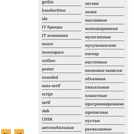
gothic
легкие
handwritten
лыжи
ide
массивные
IT бренды
моноширинные
IT компании
мультяшные
mono
мусульманские
monospace
наскар
outline
настенные
poster
неоновые вывески
rounded
объемные
sans-serif
пиксельные
script
плакатные
serif
программирование
slab
прописные
USSR
пустые
автомобильные
размазанные