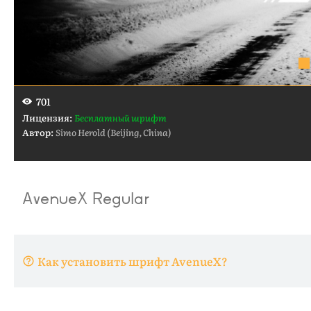
701
Лицензия:
Бесплатный шрифт
Автор:
Simo Herold (Beijing, China)
Как установить шрифт AvenueX?