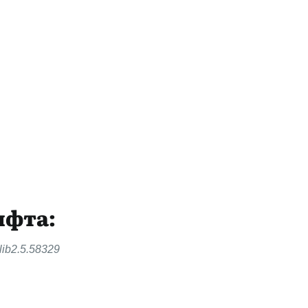
ифта:
lib2.5.58329