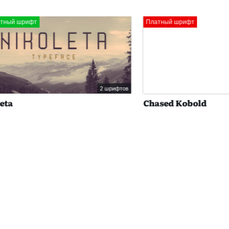
ифт
Платный шрифт
2 шрифтов
Chased Kobold