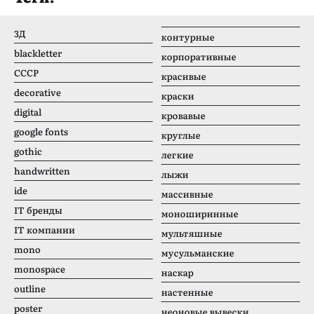
3Д
контурные
blackletter
корпоративные
CCCР
красивые
decorative
краски
digital
кровавые
google fonts
круглые
gothic
легкие
handwritten
лыжи
ide
массивные
IT бренды
моноширинные
IT компании
мультяшные
mono
мусульманские
monospace
наскар
outline
настенные
poster
неоновые вывески