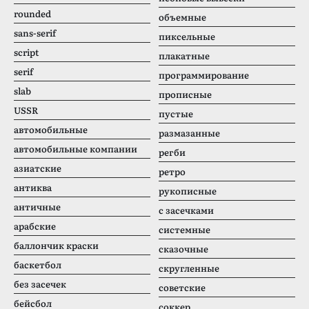
rounded
объемные
sans-serif
пиксельные
script
плакатные
serif
программирование
slab
прописные
USSR
пустые
автомобильные
размазанные
автомобильные компании
регби
азиатские
ретро
антиква
рукописные
античные
с засечками
арабские
системные
баллончик краски
сказочные
баскетбол
скругленные
без засечек
советские
бейсбол
соккер