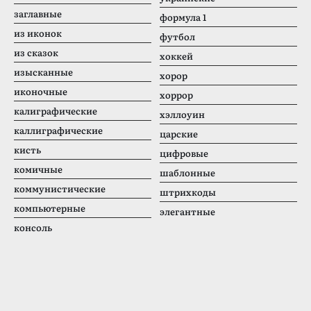
заглавные
формула 1
из иконок
футбол
из сказок
хоккей
изысканные
хорор
иконочные
хоррор
калиграфические
хэллоуин
каллиграфические
царские
кисть
цифровые
комичные
шаблонные
коммунистические
штрихкоды
компьютерные
элегантные
консоль