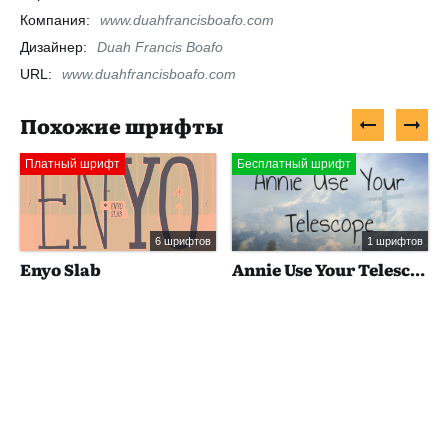
Компания:
www.duahfrancisboafo.com
Дизайнер:
Duah Francis Boafo
URL:
www.duahfrancisboafo.com
Похожие шрифты
Платный шрифт
Бесплатный шрифт
6 шрифтов
1 шрифтов
Enyo Slab
Annie Use Your Telescope