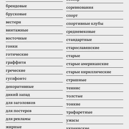
брендовые
соревнования
брусковые
спорт
вестерн
спортивные клубы
винтажные
средневековые
восточные
стандартные
гонки
старославянские
готические
старые
граффити
старые американские
греческие
старые кириллические
гуглфонтс
страшные
декоративные
теннис
дикий запад
толстые
для заголовков
тонкие
для постеров
трафаретные
для рекламы
ужасы
жирные
украинские