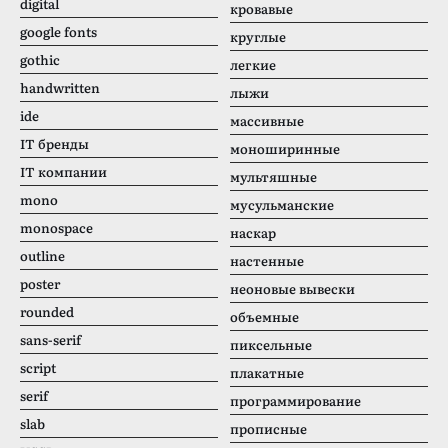
digital
кровавые
google fonts
круглые
gothic
легкие
handwritten
лыжи
ide
массивные
IT бренды
моноширинные
IT компании
мультяшные
mono
мусульманские
monospace
наскар
outline
настенные
poster
неоновые вывески
rounded
объемные
sans-serif
пиксельные
script
плакатные
serif
программирование
slab
прописные