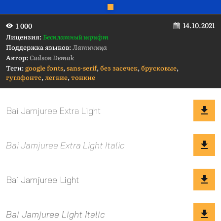
14.10.2021
1 000
Лицензия:
Бесплатный шрифт
Поддержка языков:
Латиница
Автор:
Cadson Demak
Теги:
google fonts
,
sans-serif
,
без засечек
,
брусковые
,
гуглфонтс
,
легкие
,
тонкие