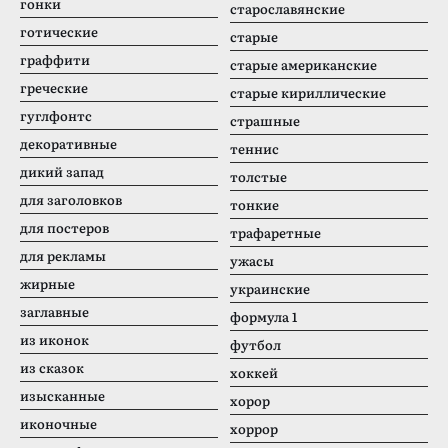
гонки
старославянские
готические
старые
граффити
старые американские
греческие
старые кириллические
гуглфонтс
страшные
декоративные
теннис
дикий запад
толстые
для заголовков
тонкие
для постеров
трафаретные
для рекламы
ужасы
жирные
украинские
заглавные
формула 1
из иконок
футбол
из сказок
хоккей
изысканные
хорор
иконочные
хоррор