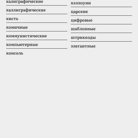
калиграфические
хэллоуин
каллиграфические
царские
кисть
цифровые
комичные
шаблонные
коммунистические
штрихкоды
компьютерные
элегантные
консоль