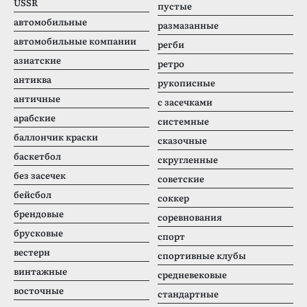
USSR
пустые
автомобильные
размазанные
автомобильные компании
регби
азиатские
ретро
антиква
рукописные
античные
с засечками
арабские
системные
баллончик краски
сказочные
баскетбол
скругленные
без засечек
советские
бейсбол
соккер
брендовые
соревнования
брусковые
спорт
вестерн
спортивные клубы
винтажные
средневековые
восточные
стандартные