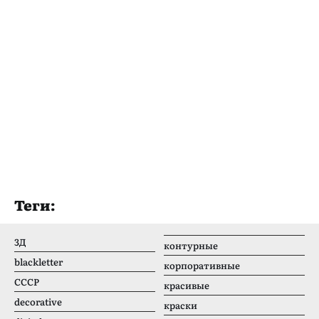
Теги:
3Д
контурные
blackletter
корпоративные
CCCР
красивые
decorative
краски