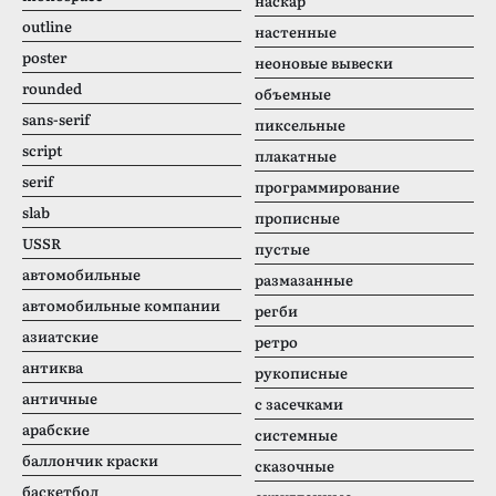
наскар
outline
настенные
poster
неоновые вывески
rounded
объемные
sans-serif
пиксельные
script
плакатные
serif
программирование
slab
прописные
USSR
пустые
автомобильные
размазанные
автомобильные компании
регби
азиатские
ретро
антиква
рукописные
античные
с засечками
арабские
системные
баллончик краски
сказочные
баскетбол