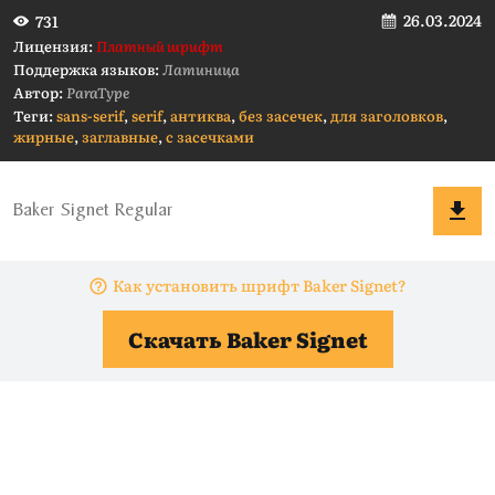
26.03.2024
731
Лицензия:
Платный шрифт
Поддержка языков:
Латиница
Автор:
ParaType
Теги:
sans-serif
,
serif
,
антиква
,
без засечек
,
для заголовков
,
жирные
,
заглавные
,
с засечками
Как установить шрифт Baker Signet?
Скачать Baker Signet