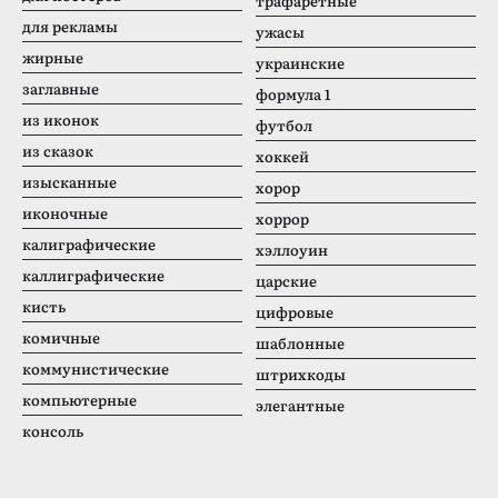
трафаретные
для рекламы
ужасы
жирные
украинские
заглавные
формула 1
из иконок
футбол
из сказок
хоккей
изысканные
хорор
иконочные
хоррор
калиграфические
хэллоуин
каллиграфические
царские
кисть
цифровые
комичные
шаблонные
коммунистические
штрихкоды
компьютерные
элегантные
консоль