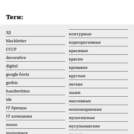
Теги:
3Д
контурные
blackletter
корпоративные
CCCР
красивые
decorative
краски
digital
кровавые
google fonts
круглые
gothic
легкие
handwritten
лыжи
ide
массивные
IT бренды
моноширинные
IT компании
мультяшные
mono
мусульманские
monospace