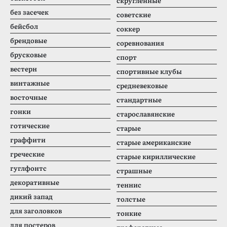
скругленные
без засечек
советские
бейсбол
соккер
брендовые
соревнования
брусковые
спорт
вестерн
спортивные клубы
винтажные
средневековые
восточные
стандартные
гонки
старославянские
готические
старые
граффити
старые американские
греческие
старые кириллические
гуглфонтс
страшные
декоративные
теннис
дикий запад
толстые
для заголовков
тонкие
для постеров