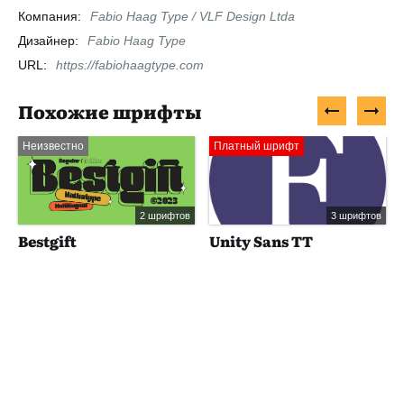
Компания:
Fabio Haag Type / VLF Design Ltda
Дизайнер:
Fabio Haag Type
URL:
https://fabiohaagtype.com
Похожие шрифты
Неизвестно
Платный шрифт
2 шрифтов
3 шрифтов
Bestgift
Unity Sans TT