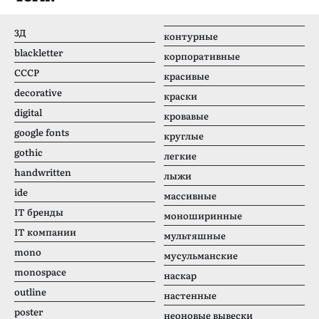
3Д
контурные
blackletter
корпоративные
CCCР
красивые
decorative
краски
digital
кровавые
google fonts
круглые
gothic
легкие
handwritten
лыжи
ide
массивные
IT бренды
моноширинные
IT компании
мультяшные
mono
мусульманские
monospace
наскар
outline
настенные
poster
неоновые вывески