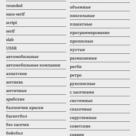
rounded
объемные
sans-serif
пиксельные
script
плакатные
serif
программирование
slab
прописные
USSR
пустые
автомобильные
размазанные
автомобильные компании
регби
азиатские
ретро
антиква
рукописные
античные
с засечками
арабские
системные
баллончик краски
сказочные
баскетбол
скругленные
без засечек
советские
бейсбол
соккер