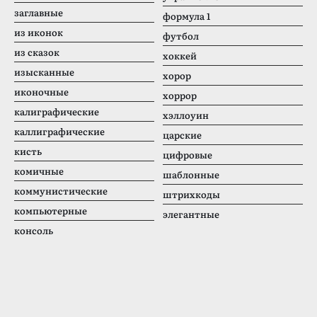
заглавные
формула 1
из иконок
футбол
из сказок
хоккей
изысканные
хорор
иконочные
хоррор
калиграфические
хэллоуин
каллиграфические
царские
кисть
цифровые
комичные
шаблонные
коммунистические
штрихкоды
компьютерные
элегантные
консоль