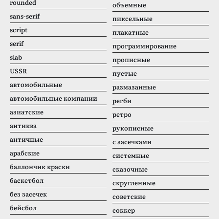
rounded
объемные
sans-serif
пиксельные
script
плакатные
serif
программирование
slab
прописные
USSR
пустые
автомобильные
размазанные
автомобильные компании
регби
азиатские
ретро
антиква
рукописные
античные
с засечками
арабские
системные
баллончик краски
сказочные
баскетбол
скругленные
без засечек
советские
бейсбол
соккер