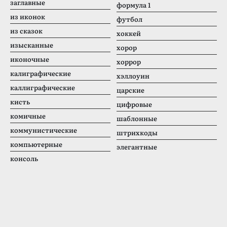
заглавные
формула 1
из иконок
футбол
из сказок
хоккей
изысканные
хорор
иконочные
хоррор
калиграфические
хэллоуин
каллиграфические
царские
кисть
цифровые
комичные
шаблонные
коммунистические
штрихкоды
компьютерные
элегантные
консоль