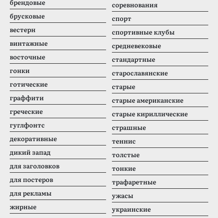
брендовые
соревнования
брусковые
спорт
вестерн
спортивные клубы
винтажные
средневековые
восточные
стандартные
гонки
старославянские
готические
старые
граффити
старые американские
греческие
старые кириллические
гуглфонтс
страшные
декоративные
теннис
дикий запад
толстые
для заголовков
тонкие
для постеров
трафаретные
для рекламы
ужасы
жирные
украинские