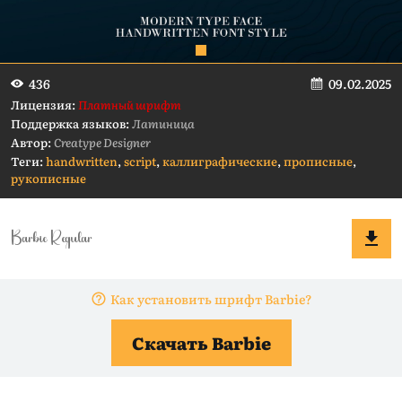
09.02.2025
436
Лицензия:
Платный шрифт
Поддержка языков:
Латиница
Автор:
Creatype Designer
Теги:
handwritten
,
script
,
каллиграфические
,
прописные
,
рукописные
Как установить шрифт Barbie?
Скачать Barbie