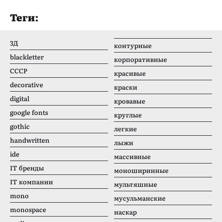
Теги:
3Д
контурные
blackletter
корпоративные
CCCР
красивые
decorative
краски
digital
кровавые
google fonts
круглые
gothic
легкие
handwritten
лыжи
ide
массивные
IT бренды
моноширинные
IT компании
мультяшные
mono
мусульманские
monospace
наскар