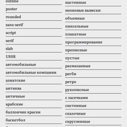
outline
настенные
poster
неоновые вывески
rounded
объемные
sans-serif
пиксельные
script
плакатные
serif
программирование
slab
прописные
USSR
пустые
автомобильные
размазанные
автомобильные компании
регби
азиатские
ретро
антиква
рукописные
античные
с засечками
арабские
системные
баллончик краски
сказочные
баскетбол
скругленные