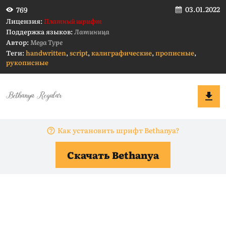
03.01.2022
769
Лицензия:
Платный шрифт
Поддержка языков:
Латиница
Автор:
Mega Type
Теги:
handwritten
,
script
,
калиграфические
,
прописные
,
рукописные
Как установить шрифт Bethanya?
Скачать Bethanya