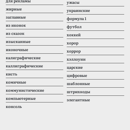
для рекламы
ужасы
жирные
украинские
заглавные
формула 1
из иконок
футбол
из сказок
хоккей
изысканные
хорор
иконочные
хоррор
калиграфические
хэллоуин
каллиграфические
царские
кисть
цифровые
комичные
шаблонные
коммунистические
штрихкоды
компьютерные
элегантные
консоль