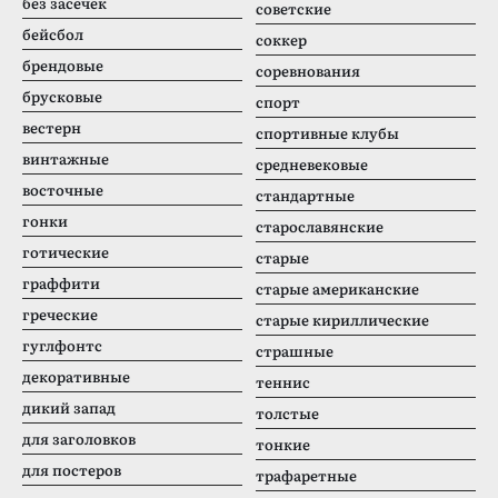
без засечек
советские
бейсбол
соккер
брендовые
соревнования
брусковые
спорт
вестерн
спортивные клубы
винтажные
средневековые
восточные
стандартные
гонки
старославянские
готические
старые
граффити
старые американские
греческие
старые кириллические
гуглфонтс
страшные
декоративные
теннис
дикий запад
толстые
для заголовков
тонкие
для постеров
трафаретные