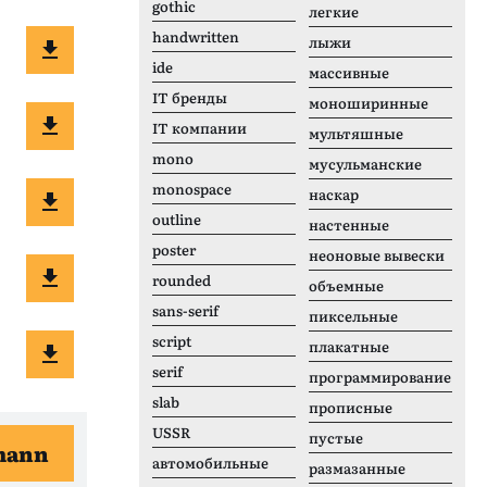
gothic
легкие
handwritten
лыжи
ide
массивные
IT бренды
моноширинные
IT компании
мультяшные
mono
мусульманские
monospace
наскар
outline
настенные
poster
неоновые вывески
rounded
объемные
sans-serif
пиксельные
script
плакатные
serif
программирование
slab
прописные
USSR
пустые
mann
автомобильные
размазанные