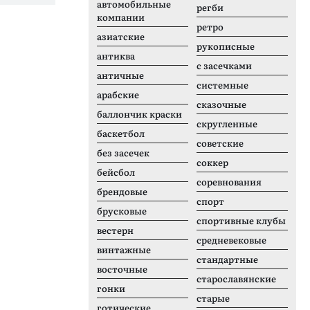
автомобильные
регби
компании
ретро
азиатские
рукописные
антиква
с засечками
античные
системные
арабские
сказочные
баллончик краски
скругленные
баскетбол
советские
без засечек
соккер
бейсбол
соревнования
брендовые
спорт
брусковые
спортивные клубы
вестерн
средневековые
винтажные
стандартные
восточные
старославянские
гонки
старые
готические