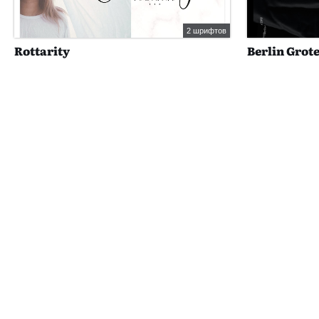
2 шрифтов
Rottarity
Berlin Grot