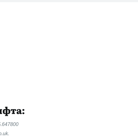
ифта:
.5.647800
o.uk.