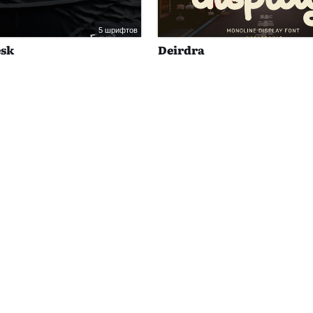
5 шрифтов
esk
Deirdra