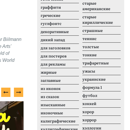
старые
граффити
американские
греческие
старые
кириллические
гуглфонтс
страшные
декоративные
теннис
дикий запад
ar Biilmann
толстые
 Arts'
для заголовков
ld of
тонкие
для постеров
's World
трафаретные
для рекламы
ужасы
жирные
украинские
заглавные
формула 1
из иконок
футбол
из сказок
хоккей
изысканные
Платный шрифт
П
хорор
иконочные
хоррор
калиграфические
хэллоуин
каллиграфические