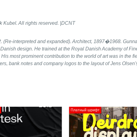
 Kubel. All rights reserved. |DCNT
32. (Re-interpreted and expanded). Architect, 1897�1968. Gunn
of Danish design. He trained at the Royal Danish Academy of Fine
His most prominent contribution to the world of art was in the fie
sters, bank notes and company logos to the layout of Jens Olsen
Платный шрифт