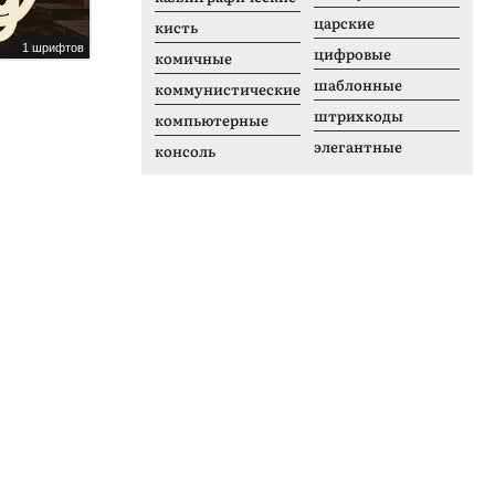
царские
кисть
1 шрифтов
1 шрифтов
цифровые
комичные
Cat Line Art
F
шаблонные
коммунистические
штрихкоды
компьютерные
элегантные
консоль