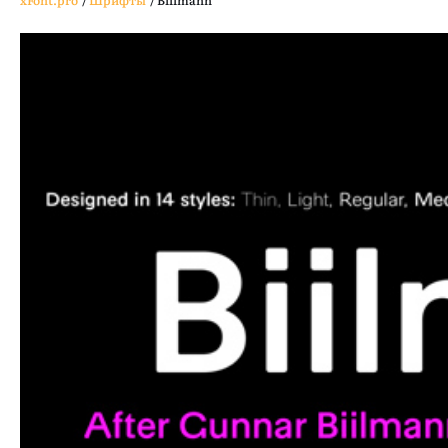
xFont.pro
/
Шрифты
/
Biilmann