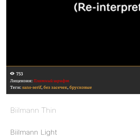
753
Лицензия:
Платный шрифт
Теги:
sans-serif
,
без засечек
,
брусковые