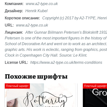
Компания:
www.a2-type.co.uk
Дизайнер:
Henrik Kubel
Короткое описание:
Copyright (c) 2017 by A2-TYPE, Henrik
URL:
www.a2-type.co.uk
Лицензия:
After Gunnar Biilmann Petersen's Blokskrift 19
Petersen is one of the most important figures in the history 
School of Decorative Art and went on to work as an architect. 
graphic arts. His work is eclectic, ranging from graphics, po
Clock in Copenhagen City Hall. Source: Le Klint.
License URL:
https://www.a2-type.co.uk/terms-conditions
Похожие шрифты
Платный шрифт
Платный шрифт