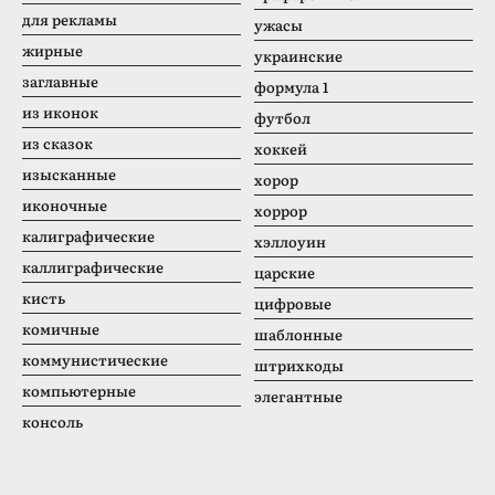
для рекламы
ужасы
жирные
украинские
заглавные
формула 1
из иконок
футбол
из сказок
хоккей
изысканные
хорор
иконочные
хоррор
калиграфические
хэллоуин
каллиграфические
царские
кисть
цифровые
комичные
шаблонные
коммунистические
штрихкоды
компьютерные
элегантные
консоль