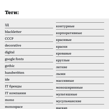
Теги:
3Д
контурные
blackletter
корпоративные
CCCР
красивые
decorative
краски
digital
кровавые
google fonts
круглые
gothic
легкие
handwritten
лыжи
ide
массивные
IT бренды
моноширинные
IT компании
мультяшные
mono
мусульманские
monospace
наскар