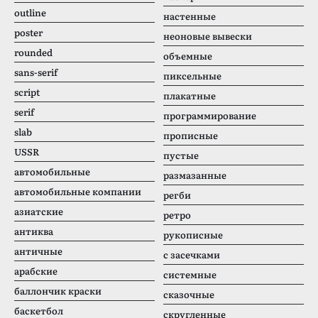
outline
настенные
poster
неоновые вывески
rounded
объемные
sans-serif
пиксельные
script
плакатные
serif
программирование
slab
прописные
USSR
пустые
автомобильные
размазанные
автомобильные компании
регби
азиатские
ретро
антиква
рукописные
античные
с засечками
арабские
системные
баллончик краски
сказочные
баскетбол
скругленные