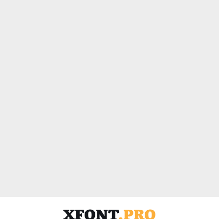
XFONT
.PRO