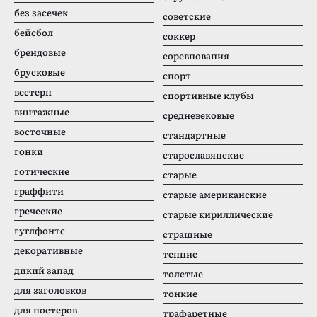
без засечек
советские
бейсбол
соккер
брендовые
соревнования
брусковые
спорт
вестерн
спортивные клубы
винтажные
средневековые
восточные
стандартные
гонки
старославянские
готические
старые
граффити
старые американские
греческие
старые кириллические
гуглфонтс
страшные
декоративные
теннис
дикий запад
толстые
для заголовков
тонкие
для постеров
трафаретные