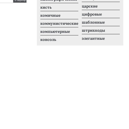
царские
Encode Sans Expanded
S
кисть
цифровые
комичные
шаблонные
коммунистические
штрихкоды
компьютерные
элегантные
консоль