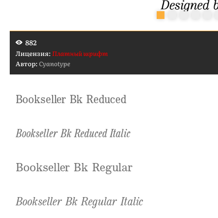
882
Лицензия:
Платный шрифт
Автор:
Cyanotype