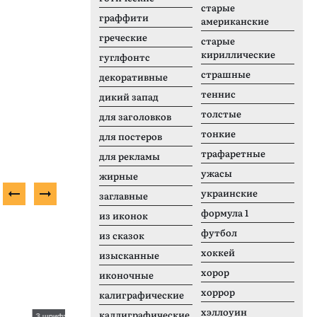
старые
граффити
американские
греческие
старые
кириллические
гуглфонтс
страшные
декоративные
теннис
дикий запад
толстые
для заголовков
тонкие
для постеров
трафаретные
для рекламы
ужасы
жирные
украинские
заглавные
формула 1
из иконок
Бесплатный шрифт
Н
футбол
из сказок
хоккей
изысканные
хорор
иконочные
хоррор
калиграфические
хэллоуин
каллиграфические
3 шрифтов
9 шрифтов