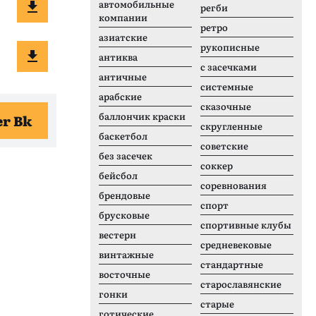
автомобильные
регби
компании
ретро
азиатские
рукописные
антиква
с засечками
античные
системные
арабские
сказочные
баллончик краски
er Bk
скругленные
баскетбол
советские
без засечек
соккер
бейсбол
соревнования
брендовые
спорт
брусковые
спортивные клубы
вестерн
средневековые
винтажные
стандартные
восточные
старославянские
гонки
старые
готические