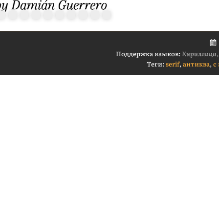
Поддержка языков:
Кириллица,
Теги:
serif
,
антиква
,
с