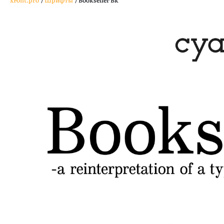
xFont.pro
/
Шрифты
/
Bookseller Bk