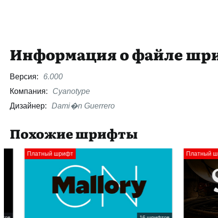
Информация о файле шр
Версия:
6.000
Компания:
Cyanotype
Дизайнер:
Dami�n Guerrero
Похожие шрифты
Платный шрифт
Платный шрифт
16 шрифтов