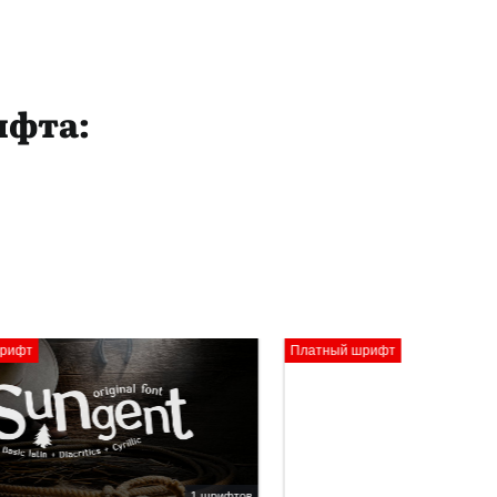
ифта:
Платный шрифт
1 шрифтов