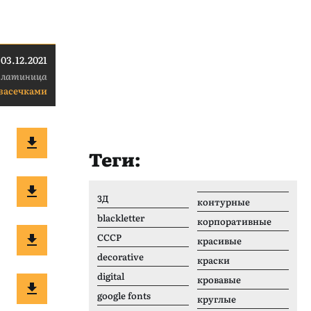
03.12.2021
 латиница
 засечками
Теги:
3Д
контурные
blackletter
корпоративные
CCCР
красивые
decorative
краски
digital
кровавые
google fonts
круглые