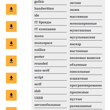
gothic
легкие
handwritten
лыжи
ide
массивные
IT бренды
моноширинные
IT компании
мультяшные
mono
мусульманские
monospace
наскар
outline
настенные
poster
неоновые вывески
rounded
объемные
sans-serif
пиксельные
script
плакатные
serif
программирование
slab
прописные
USSR
пустые
автомобильные
размазанные