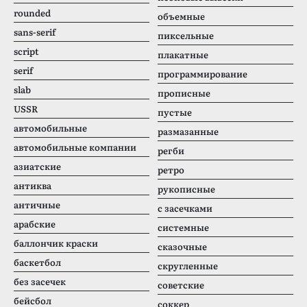
rounded
объемные
sans-serif
пиксельные
script
плакатные
serif
программирование
slab
прописные
USSR
пустые
автомобильные
размазанные
автомобильные компании
регби
азиатские
ретро
антиква
рукописные
античные
с засечками
арабские
системные
баллончик краски
сказочные
баскетбол
скругленные
без засечек
советские
бейсбол
соккер