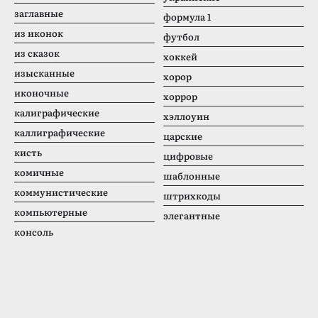
заглавные
формула 1
из иконок
футбол
из сказок
хоккей
изысканные
хорор
иконочные
хоррор
калиграфические
хэллоуин
каллиграфические
царские
кисть
цифровые
комичные
шаблонные
коммунистические
штрихкоды
компьютерные
элегантные
консоль