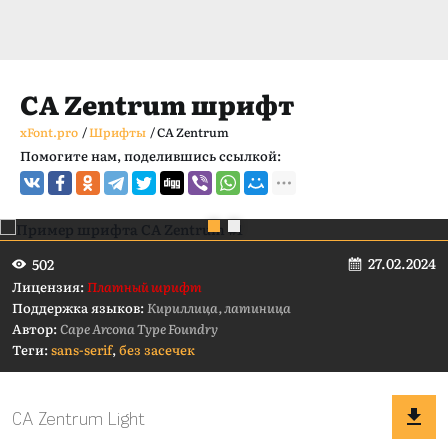
CA Zentrum шрифт
xFont.pro
/
Шрифты
/
CA Zentrum
Помогите нам, поделившись ссылкой:
27.02.2024
502
Лицензия:
Платный шрифт
Поддержка языков:
Кириллица, латиница
Автор:
Cape Arcona Type Foundry
Теги:
sans-serif
,
без засечек