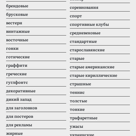
брендовые
соревнования
брусковые
спорт
вестерн
спортивные клубы
винтажные
средневековые
восточные
стандартные
гонки
старославянские
готические
старые
граффити
старые американские
греческие
старые кириллические
гуглфонтс
страшные
декоративные
теннис
дикий запад
толстые
для заголовков
тонкие
для постеров
трафаретные
для рекламы
ужасы
жирные
украинские