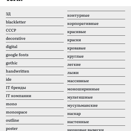
3Д
контурные
blackletter
корпоративные
CCCР
красивые
decorative
краски
digital
кровавые
google fonts
круглые
gothic
легкие
handwritten
лыжи
ide
массивные
IT бренды
моноширинные
IT компании
мультяшные
mono
мусульманские
monospace
наскар
outline
настенные
poster
неоновые вывески