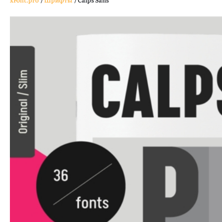
xFont.pro
/
Шрифты
/
Calps Sans