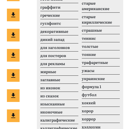
старые
граффити
американские
греческие
старые
кириллические
гуглфонтс
страшные
декоративные
теннис
дикий запад
толстые
для заголовков
тонкие
для постеров
трафаретные
для рекламы
ужасы
жирные
украинские
заглавные
формула 1
из иконок
футбол
из сказок
хоккей
изысканные
хорор
иконочные
хоррор
калиграфические
хэллоуин
каллиграфические