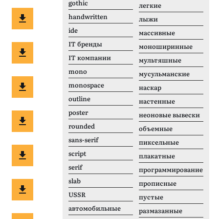
gothic
легкие
handwritten
лыжи
ide
массивные
IT бренды
моноширинные
IT компании
мультяшные
mono
мусульманские
monospace
наскар
outline
настенные
poster
неоновые вывески
rounded
объемные
sans-serif
пиксельные
script
плакатные
serif
программирование
slab
прописные
USSR
пустые
автомобильные
размазанные