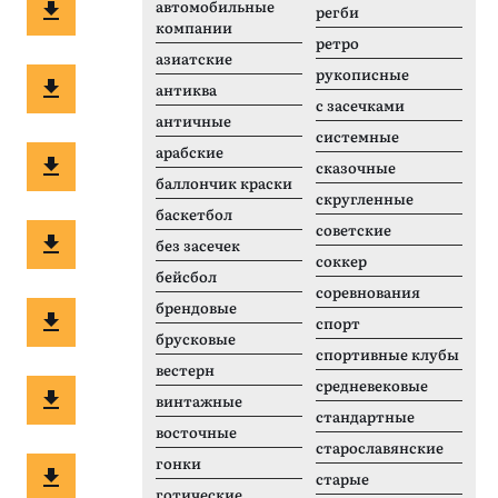
автомобильные
регби
компании
ретро
азиатские
рукописные
антиква
с засечками
античные
системные
арабские
сказочные
баллончик краски
скругленные
баскетбол
советские
без засечек
соккер
бейсбол
соревнования
брендовые
спорт
брусковые
спортивные клубы
вестерн
средневековые
винтажные
стандартные
восточные
старославянские
гонки
старые
готические