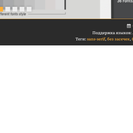
Поддержка языков:
Теги:
sans-serif
,
без засечек
,