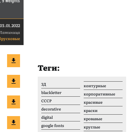
03.01.2022
Латиница
брусковые
Теги:
3Д
контурные
blackletter
корпоративные
CCCР
красивые
decorative
краски
digital
кровавые
google fonts
круглые