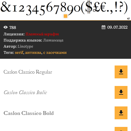
09.07.2022
788
Лицензия:
Платный шрифт
Поддержка языков:
Латиница
Автор:
Linotype
Теги:
serif
,
антиква
,
с засечками