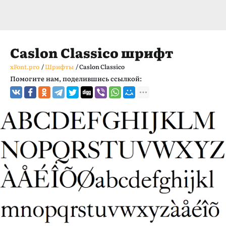
Caslon Classico шрифт
xFont.pro
/
Шрифты
/
Caslon Classico
Помогите нам, поделившись ссылкой: