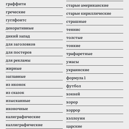
граффити
старые американские
греческие
старые кириллические
гуглфонтс
страшные
декоративные
теннис
дикий запад
толстые
для заголовков
тонкие
для постеров
трафаретные
для рекламы
ужасы
жирные
украинские
заглавные
формула 1
из иконок
футбол
из сказок
хоккей
изысканные
хорор
иконочные
хоррор
калиграфические
хэллоуин
каллиграфические
царские