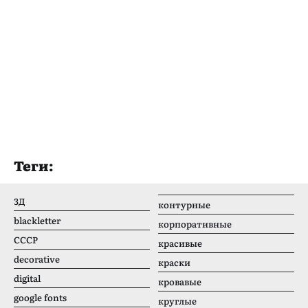
Теги:
3Д
контурные
blackletter
корпоративные
CCCР
красивые
decorative
краски
digital
кровавые
google fonts
круглые