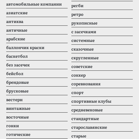
автомобильные компании
регби
азиатские
ретро
антиква
рукописные
античные
с засечками
арабские
системные
баллончик краски
сказочные
баскетбол
скругленные
без засечек
советские
бейсбол
соккер
брендовые
соревнования
брусковые
спорт
вестерн
спортивные клубы
винтажные
средневековые
восточные
стандартные
гонки
старославянские
готические
старые