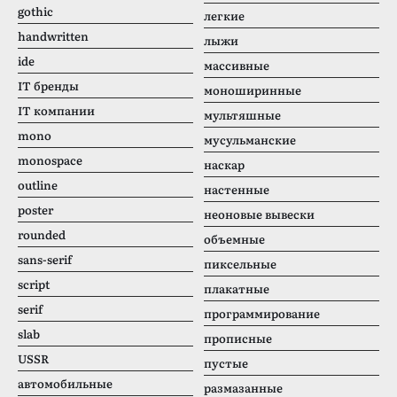
gothic
легкие
handwritten
лыжи
ide
массивные
IT бренды
моноширинные
IT компании
мультяшные
mono
мусульманские
monospace
наскар
outline
настенные
poster
неоновые вывески
rounded
объемные
sans-serif
пиксельные
script
плакатные
serif
программирование
slab
прописные
USSR
пустые
автомобильные
размазанные