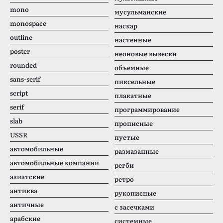
mono
мусульманские
monospace
наскар
outline
настенные
poster
неоновые вывески
rounded
объемные
sans-serif
пиксельные
script
плакатные
serif
программирование
slab
прописные
USSR
пустые
автомобильные
размазанные
автомобильные компании
регби
азиатские
ретро
антиква
рукописные
античные
с засечками
арабские
системные