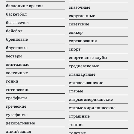
баллончик краски
сказочные
баскетбол
скругленные
без засечек
советские
бейсбол
соккер
брендовые
соревнования
брусковые
спорт
вестерн
спортивные клубы
винтажные
средневековые
восточные
стандартные
гонки
старославянские
готические
старые
граффити
старые американские
греческие
старые кириллические
гуглфонтс
страшные
декоративные
теннис
дикий запад
толстые