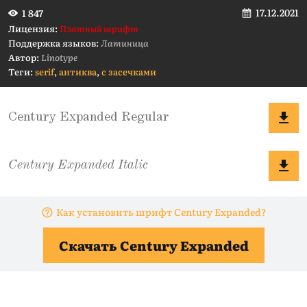
17.12.2021
1 847
Лицензия:
Платный шрифт
Поддержка языков:
Латиница
Автор:
Linotype
Теги:
serif
,
антиква
,
с засечками
Как установить шрифт Century Expanded?
Скачать Century Expanded