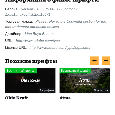
Версия:
Version 2.035;PS 002.000;hotconv
1.0.51;makeotf.lib2.0.18671
Торговая марка:
Please refer to the Copyright section for the
font trademark attribution notices.
Дизайнер:
Linn Boyd Benton
URL:
http://www.adobe.com/type
License URL:
http://www.adobe.com/type/legal.html
Похожие шрифты
Бесплатный шрифт
Бесплатный шрифт
1 шрифтов
5 шрифтов
Ohio Kraft
Atma