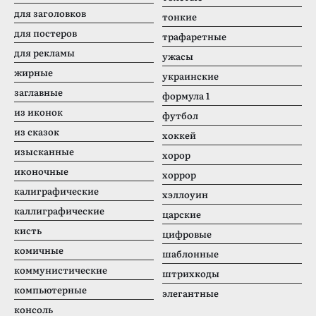
для заголовков
тонкие
для постеров
трафаретные
для рекламы
ужасы
жирные
украинские
заглавные
формула 1
из иконок
футбол
из сказок
хоккей
изысканные
хорор
иконочные
хоррор
калиграфические
хэллоуин
каллиграфические
царские
кисть
цифровые
комичные
шаблонные
коммунистические
штрихкоды
компьютерные
элегантные
консоль