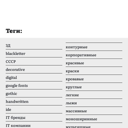
Теги:
3Д
контурные
blackletter
корпоративные
CCCР
красивые
decorative
краски
digital
кровавые
google fonts
круглые
gothic
легкие
handwritten
лыжи
ide
массивные
IT бренды
моноширинные
IT компании
мультяшные