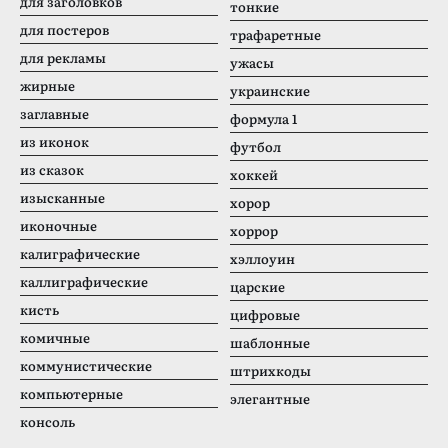
для заголовков
тонкие
для постеров
трафаретные
для рекламы
ужасы
жирные
украинские
заглавные
формула 1
из иконок
футбол
из сказок
хоккей
изысканные
хорор
иконочные
хоррор
калиграфические
хэллоуин
каллиграфические
царские
кисть
цифровые
комичные
шаблонные
коммунистические
штрихкоды
компьютерные
элегантные
консоль