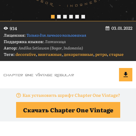
03.01.2022
934
Лицензия:
Только для личного пользования
Поддержка языков:
Латиница
Автор:
Andika Setiawan (Bogor, Indonesia)
Теги:
decorative
,
винтажные
,
декоративные
,
ретро
,
старые
Как установить шрифт Chapter One Vintage?
Скачать Chapter One Vintage