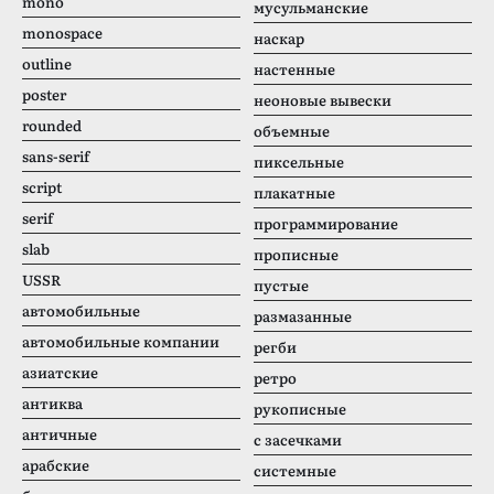
mono
мусульманские
monospace
наскар
outline
настенные
poster
неоновые вывески
rounded
объемные
sans-serif
пиксельные
script
плакатные
serif
программирование
slab
прописные
USSR
пустые
автомобильные
размазанные
автомобильные компании
регби
азиатские
ретро
антиква
рукописные
античные
с засечками
арабские
системные