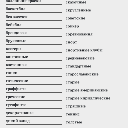
баллончик краски
сказочные
баскетбол
скругленные
без засечек
советские
бейсбол
соккер
брендовые
соревнования
брусковые
спорт
вестерн
спортивные клубы
винтажные
средневековые
восточные
стандартные
гонки
старославянские
готические
старые
граффити
старые американские
греческие
старые кириллические
гуглфонтс
страшные
декоративные
теннис
дикий запад
толстые