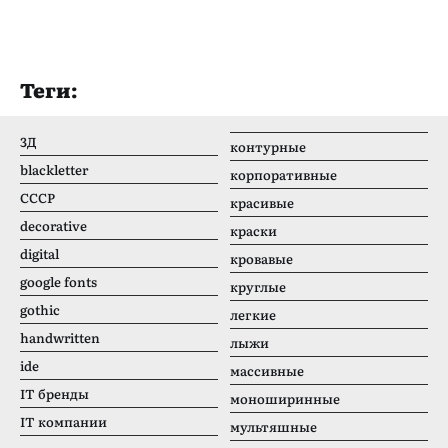
Теги:
3Д
контурные
blackletter
корпоративные
CCCР
красивые
decorative
краски
digital
кровавые
google fonts
круглые
gothic
легкие
handwritten
лыжи
ide
массивные
IT бренды
моноширинные
IT компании
мультяшные