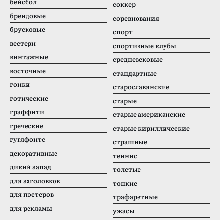
бейсбол
соккер
брендовые
соревнования
брусковые
спорт
вестерн
спортивные клубы
винтажные
средневековые
восточные
стандартные
гонки
старославянские
готические
старые
граффити
старые американские
греческие
старые кириллические
гуглфонтс
страшные
декоративные
теннис
дикий запад
толстые
для заголовков
тонкие
для постеров
трафаретные
для рекламы
ужасы