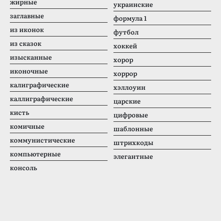
жирные
украинские
заглавные
формула 1
из иконок
футбол
из сказок
хоккей
изысканные
хорор
иконочные
хоррор
калиграфические
хэллоуин
каллиграфические
царские
кисть
цифровые
комичные
шаблонные
коммунистические
штрихкоды
компьютерные
элегантные
консоль