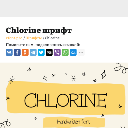
Chlorine шрифт
xFont.pro
/
Шрифты
/
Chlorine
Помогите нам, поделившись ссылкой: