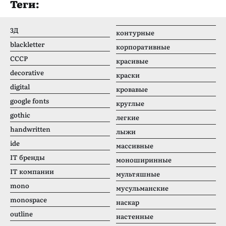
Теги:
3Д
контурные
blackletter
корпоративные
CCCР
красивые
decorative
краски
digital
кровавые
google fonts
круглые
gothic
легкие
handwritten
лыжи
ide
массивные
IT бренды
моноширинные
IT компании
мультяшные
mono
мусульманские
monospace
наскар
outline
настенные