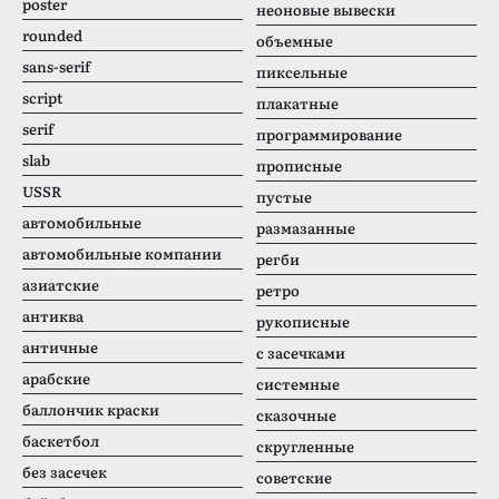
poster
неоновые вывески
rounded
объемные
sans-serif
пиксельные
script
плакатные
serif
программирование
slab
прописные
USSR
пустые
автомобильные
размазанные
автомобильные компании
регби
азиатские
ретро
антиква
рукописные
античные
с засечками
арабские
системные
баллончик краски
сказочные
баскетбол
скругленные
без засечек
советские