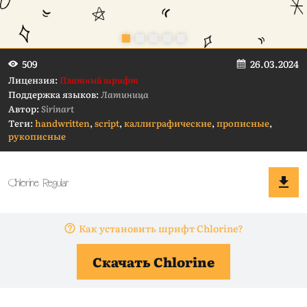
26.03.2024
509
Лицензия:
Платный шрифт
Поддержка языков:
Латиница
Автор:
Sirinart
Теги:
handwritten
,
script
,
каллиграфические
,
прописные
,
рукописные
Как установить шрифт Chlorine?
Скачать Chlorine