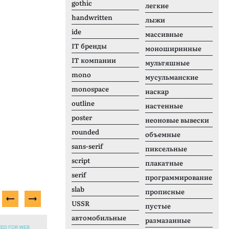
gothic
легкие
handwritten
лыжи
ide
массивные
IT бренды
моноширинные
IT компании
мультяшные
mono
мусульманские
monospace
наскар
outline
настенные
poster
неоновые вывески
rounded
объемные
sans-serif
пиксельные
script
плакатные
serif
программирование
slab
прописные
USSR
пустые
автомобильные
размазанные
Платный шрифт
П