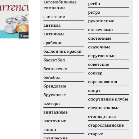
автомобильные
регби
компании
ретро
азиатские
рукописные
антиква
с засечками
античные
9 шрифтов
1 шрифтов
системные
арабские
Kabif
L
сказочные
баллончик краски
скругленные
баскетбол
советские
без засечек
соккер
бейсбол
соревнования
брендовые
спорт
брусковые
спортивные клубы
вестерн
средневековые
винтажные
стандартные
восточные
старославянские
гонки
старые
готические