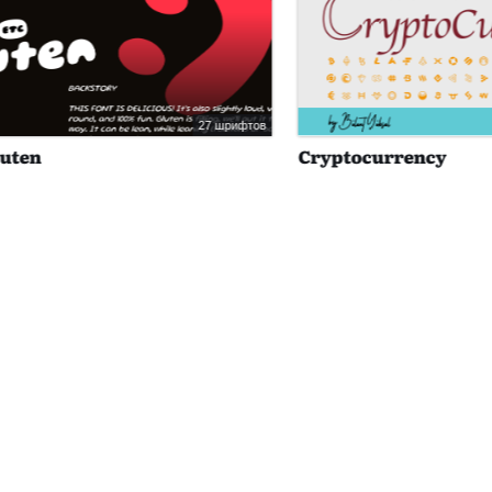
27 шрифтов
Cryptocurrency