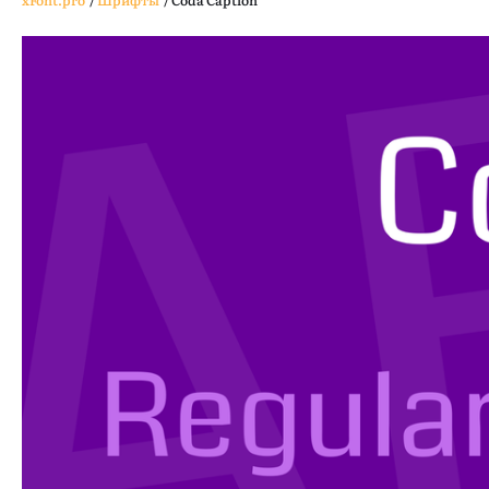
xFont.pro
/
Шрифты
/
Coda Caption