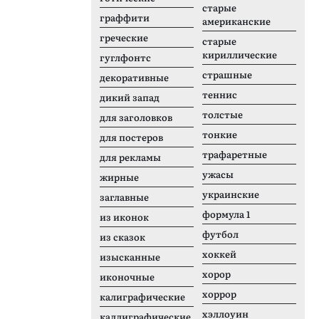
старые
граффити
американские
греческие
старые
кириллические
гуглфонтс
страшные
декоративные
теннис
дикий запад
толстые
для заголовков
тонкие
для постеров
трафаретные
для рекламы
ужасы
жирные
украинские
заглавные
формула 1
из иконок
футбол
из сказок
хоккей
изысканные
хорор
иконочные
хоррор
калиграфические
хэллоуин
каллиграфические