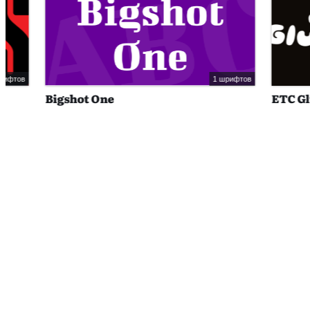
1 шрифтов
Bigshot One
ETC Gluten