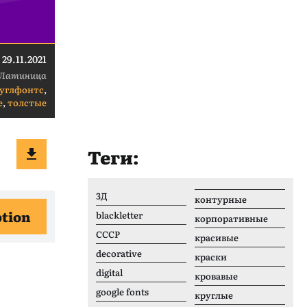
29.11.2021
Латиница
углфонтс
,
е
,
толстые
Теги:
3Д
контурные
ption
blackletter
корпоративные
CCCР
красивые
decorative
краски
digital
кровавые
google fonts
круглые