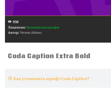
958
Лицензия:
Бесплатный шрифт
Автор:
Vernon Adams
Как установить шрифт Coda Caption?