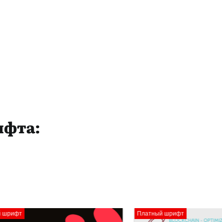
ифта:
Платный шрифт