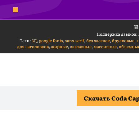
Поддержка языков:
Теги:
3Д
,
google fonts
,
sans-serif
,
без засечек
,
брусковые
,
г
для заголовков
,
жирные
,
заглавные
,
массивные
,
объемны
Скачать Coda Ca