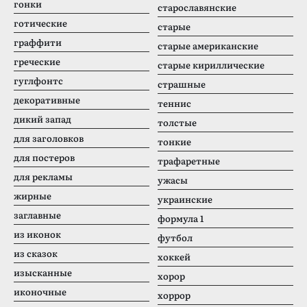
гонки
старославянские
готические
старые
граффити
старые американские
греческие
старые кириллические
гуглфонтс
страшные
декоративные
теннис
дикий запад
толстые
для заголовков
тонкие
для постеров
трафаретные
для рекламы
ужасы
жирные
украинские
заглавные
формула 1
из иконок
футбол
из сказок
хоккей
изысканные
хорор
иконочные
хоррор