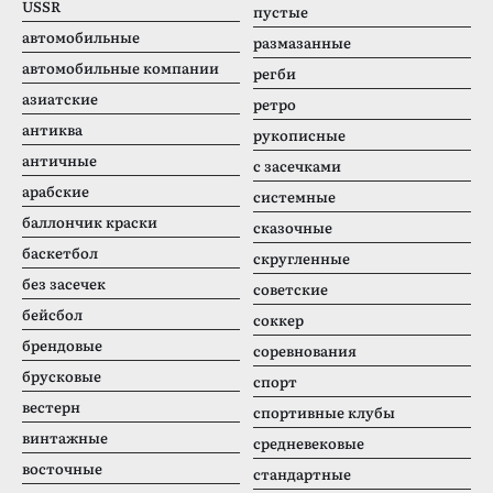
USSR
пустые
автомобильные
размазанные
автомобильные компании
регби
азиатские
ретро
антиква
рукописные
античные
с засечками
арабские
системные
баллончик краски
сказочные
баскетбол
скругленные
без засечек
советские
бейсбол
соккер
брендовые
соревнования
брусковые
спорт
вестерн
спортивные клубы
винтажные
средневековые
восточные
стандартные