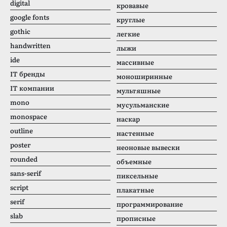
digital
кровавые
google fonts
круглые
gothic
легкие
handwritten
лыжи
ide
массивные
IT бренды
моноширинные
IT компании
мультяшные
mono
мусульманские
monospace
наскар
outline
настенные
poster
неоновые вывески
rounded
объемные
sans-serif
пиксельные
script
плакатные
serif
программирование
slab
прописные