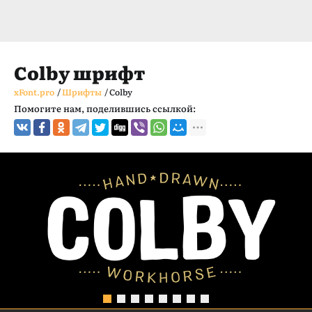
Colby шрифт
xFont.pro
/
Шрифты
/
Colby
Помогите нам, поделившись ссылкой: