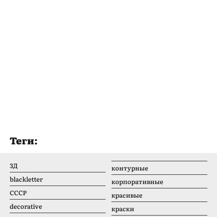
Теги:
3Д
контурные
blackletter
корпоративные
CCCР
красивые
decorative
краски