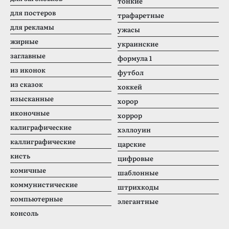
тонкие
для постеров
трафаретные
для рекламы
ужасы
жирные
украинские
заглавные
формула 1
из иконок
футбол
из сказок
хоккей
изысканные
хорор
иконочные
хоррор
калиграфические
хэллоуин
каллиграфические
царские
кисть
цифровые
комичные
шаблонные
коммунистические
штрихкоды
компьютерные
элегантные
консоль