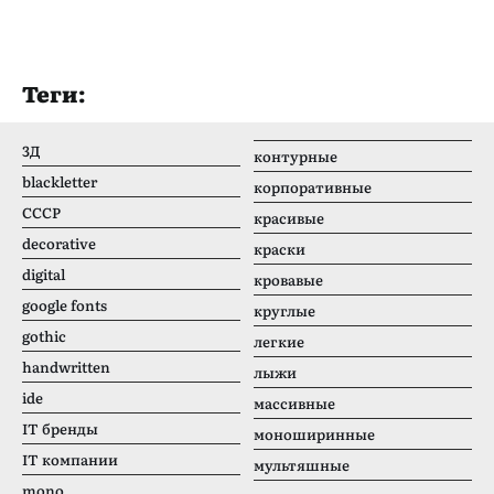
Теги:
3Д
контурные
blackletter
корпоративные
CCCР
красивые
decorative
краски
digital
кровавые
google fonts
круглые
gothic
легкие
handwritten
лыжи
ide
массивные
IT бренды
моноширинные
IT компании
мультяшные
mono