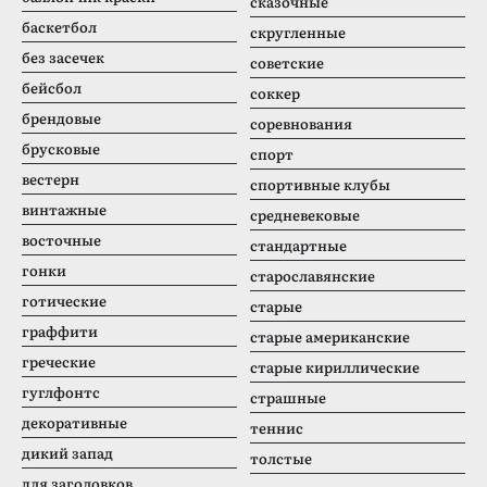
сказочные
баскетбол
скругленные
без засечек
советские
бейсбол
соккер
брендовые
соревнования
брусковые
спорт
вестерн
спортивные клубы
винтажные
средневековые
восточные
стандартные
гонки
старославянские
готические
старые
граффити
старые американские
греческие
старые кириллические
гуглфонтс
страшные
декоративные
теннис
дикий запад
толстые
для заголовков