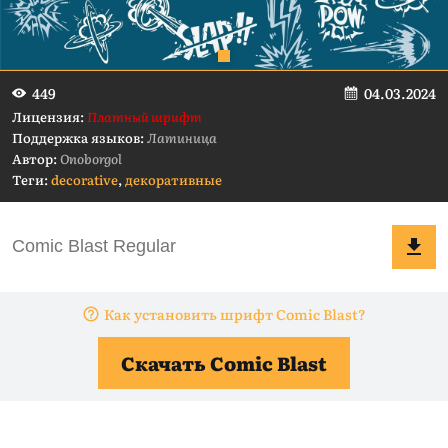
04.03.2024
449
Лицензия:
Платный шрифт
Поддержка языков:
Латиница
Автор:
Onoborgol
Теги:
decorative
,
декоративные
Как установить шрифт Comic Blast?
Скачать Comic Blast