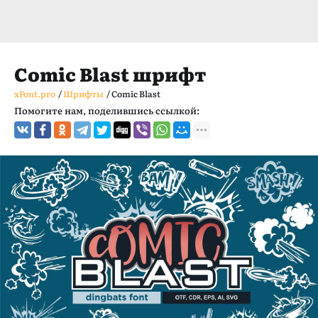
Comic Blast шрифт
xFont.pro
/
Шрифты
/
Comic Blast
Помогите нам, поделившись ссылкой: