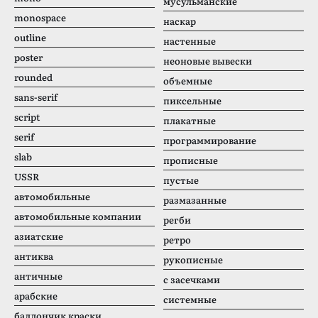
мусульманские
monospace
наскар
outline
настенные
poster
неоновые вывески
rounded
объемные
sans-serif
пиксельные
script
плакатные
serif
программирование
slab
прописные
USSR
пустые
автомобильные
размазанные
автомобильные компании
регби
азиатские
ретро
антиква
рукописные
античные
с засечками
арабские
системные
баллончик краски