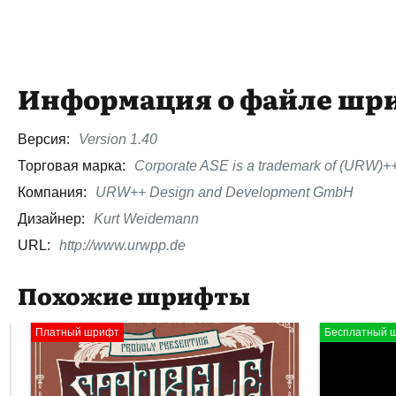
Информация о файле шр
Версия:
Version 1.40
Торговая марка:
Corporate ASE is a trademark of (URW)+
Компания:
URW++ Design and Development GmbH
Дизайнер:
Kurt Weidemann
URL:
http://www.urwpp.de
Похожие шрифты
Платный шрифт
Бесплатный шр