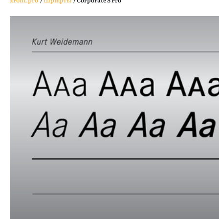
xFont.pro
/
Шрифты
/
Corporate S Pro