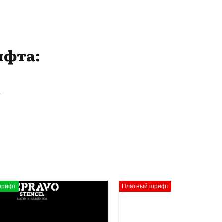
ифта:
+
ифт
Платный шрифт