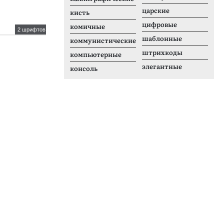
царские
кисть
цифровые
комичные
2 шрифтов
5 шрифтов
шаблонные
коммунистические
Trumans
F
штрихкоды
компьютерные
элегантные
консоль