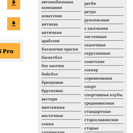
автомобильные
регби
компании
ретро
азиатские
рукописные
антиква
с засечками
античные
системные
арабские
сказочные
баллончик краски
S Pro
скругленные
баскетбол
советские
без засечек
соккер
бейсбол
соревнования
брендовые
спорт
брусковые
спортивные клубы
вестерн
средневековые
винтажные
стандартные
восточные
старославянские
гонки
старые
готические