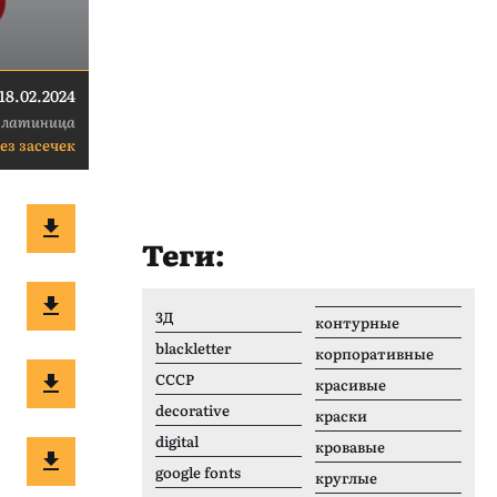
18.02.2024
 латиница
ез засечек
Теги:
3Д
контурные
blackletter
корпоративные
CCCР
красивые
decorative
краски
digital
кровавые
google fonts
круглые