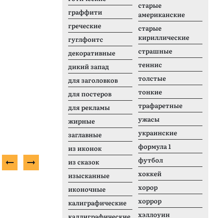
старые
граффити
американские
греческие
старые
кириллические
гуглфонтс
страшные
декоративные
теннис
дикий запад
толстые
для заголовков
тонкие
для постеров
трафаретные
для рекламы
ужасы
жирные
украинские
заглавные
формула 1
из иконок
футбол
из сказок
хоккей
изысканные
Платный шрифт
П
хорор
иконочные
хоррор
калиграфические
хэллоуин
каллиграфические