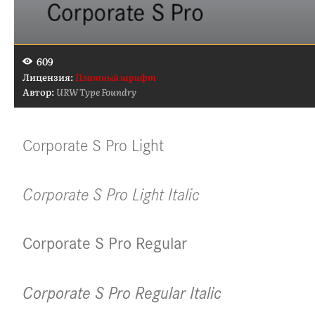
609
Лицензия:
Платный шрифт
Автор:
URW Type Foundry