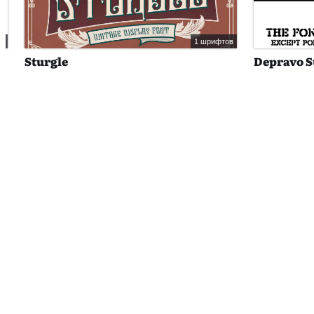
1 шрифтов
Sturgle
Depravo Ste