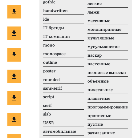
gothic
легкие
handwritten
лыжи
ide
массивные
IT бренды
моноширинные
IT компании
мультяшные
mono
мусульманские
monospace
наскар
outline
настенные
poster
неоновые вывески
rounded
объемные
sans-serif
пиксельные
script
плакатные
serif
программирование
slab
прописные
USSR
пустые
автомобильные
размазанные