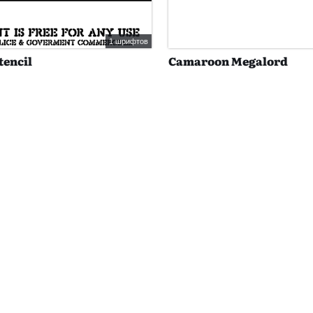
1 шрифтов
ncil
Camaroon Megalord