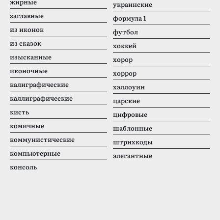
жирные
украинские
заглавные
формула 1
из иконок
футбол
из сказок
хоккей
изысканные
хорор
иконочные
хоррор
калиграфические
хэллоуин
каллиграфические
царские
кисть
цифровые
комичные
шаблонные
коммунистические
штрихкоды
компьютерные
элегантные
консоль