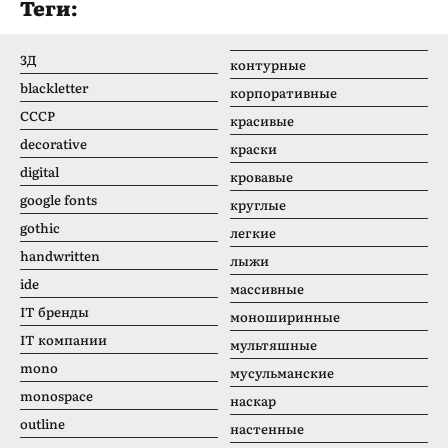
Теги:
3Д
контурные
blackletter
корпоративные
CCCР
красивые
decorative
краски
digital
кровавые
google fonts
круглые
gothic
легкие
handwritten
лыжи
ide
массивные
IT бренды
моноширинные
IT компании
мультяшные
mono
мусульманские
monospace
наскар
outline
настенные