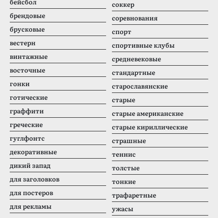
бейсбол
соккер
брендовые
соревнования
брусковые
спорт
вестерн
спортивные клубы
винтажные
средневековые
восточные
стандартные
гонки
старославянские
готические
старые
граффити
старые американские
греческие
старые кириллические
гуглфонтс
страшные
декоративные
теннис
дикий запад
толстые
для заголовков
тонкие
для постеров
трафаретные
для рекламы
ужасы