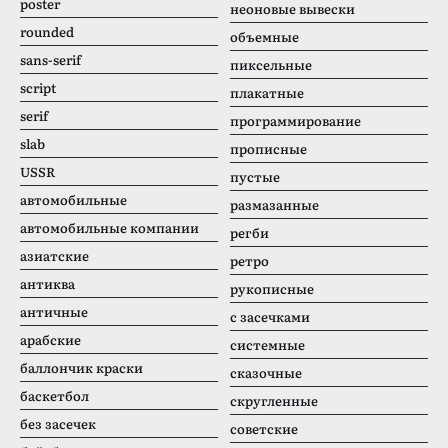
poster
неоновые вывески
rounded
объемные
sans-serif
пиксельные
script
плакатные
serif
программирование
slab
прописные
USSR
пустые
автомобильные
размазанные
автомобильные компании
регби
азиатские
ретро
антиква
рукописные
античные
с засечками
арабские
системные
баллончик краски
сказочные
баскетбол
скругленные
без засечек
советские