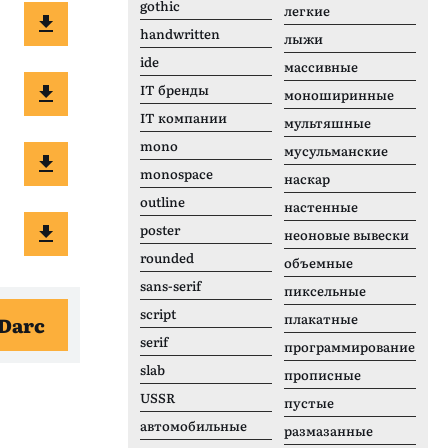
gothic
легкие
handwritten
лыжи
ide
массивные
IT бренды
моноширинные
IT компании
мультяшные
mono
мусульманские
monospace
наскар
outline
настенные
poster
неоновые вывески
rounded
объемные
sans-serif
пиксельные
script
плакатные
Darc
serif
программирование
slab
прописные
USSR
пустые
автомобильные
размазанные