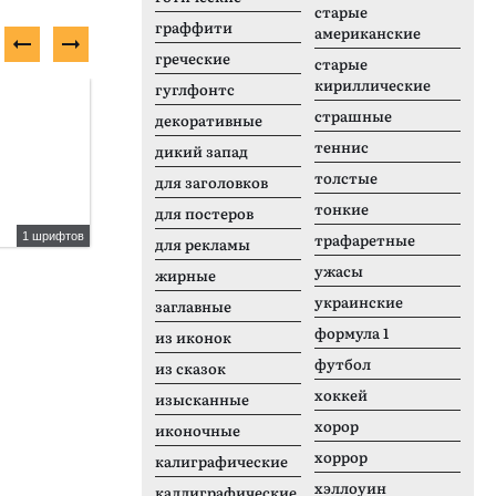
старые
граффити
американские
греческие
старые
кириллические
гуглфонтс
Бесплатный шрифт
П
страшные
декоративные
теннис
дикий запад
толстые
для заголовков
тонкие
для постеров
1 шрифтов
2 шрифтов
трафаретные
для рекламы
Mondia
C
ужасы
жирные
украинские
заглавные
формула 1
из иконок
футбол
из сказок
хоккей
изысканные
хорор
иконочные
хоррор
калиграфические
хэллоуин
каллиграфические