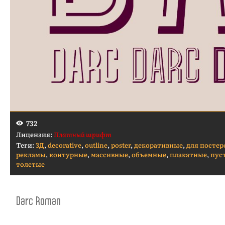
732
Лицензия:
Платный шрифт
Теги:
3Д
,
decorative
,
outline
,
poster
,
декоративные
,
для постер
рекламы
,
контурные
,
массивные
,
объемные
,
плакатные
,
пус
толстые