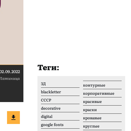
Теги:
02.09.2022
Латиница
3Д
контурные
blackletter
корпоративные
CCCР
красивые
decorative
краски
digital
кровавые
google fonts
круглые