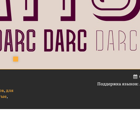
Поддержка языков:
ов
,
для
тые
,