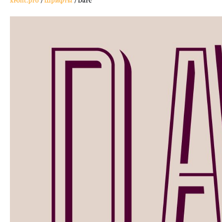
xFont.pro
/
Шрифты
/
Darc