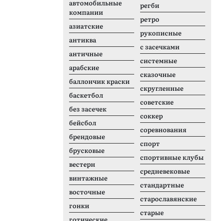
автомобильные
регби
компании
ретро
азиатские
рукописные
антиква
с засечками
античные
системные
арабские
сказочные
баллончик краски
скругленные
баскетбол
советские
без засечек
соккер
бейсбол
соревнования
брендовые
спорт
брусковые
спортивные клубы
вестерн
средневековые
винтажные
стандартные
восточные
старославянские
гонки
старые
готические