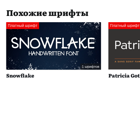
Похожие шрифты
Платный шрифт
Платный шрифт
1 шрифтов
Snowflake
Patricia Got