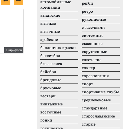
автомобильные
регби
компании
ретро
Бесплатный шрифт
П
азиатские
рукописные
антиква
с засечками
античные
системные
арабские
сказочные
баллончик краски
1 шрифтов
1 шрифтов
скругленные
баскетбол
GEIST RND
L
советские
без засечек
соккер
бейсбол
соревнования
брендовые
спорт
брусковые
спортивные клубы
вестерн
средневековые
винтажные
стандартные
восточные
старославянские
гонки
старые
готические