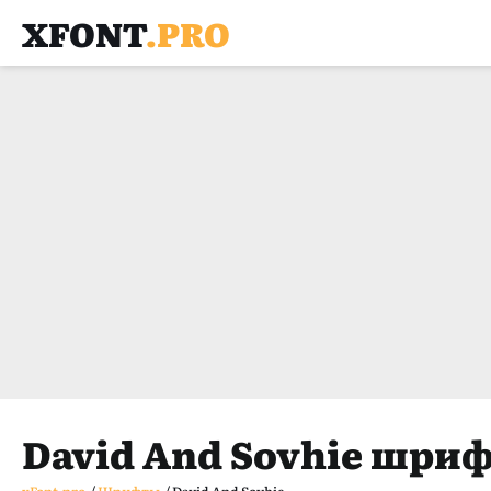
XFONT
.PRO
David And Sovhie шри