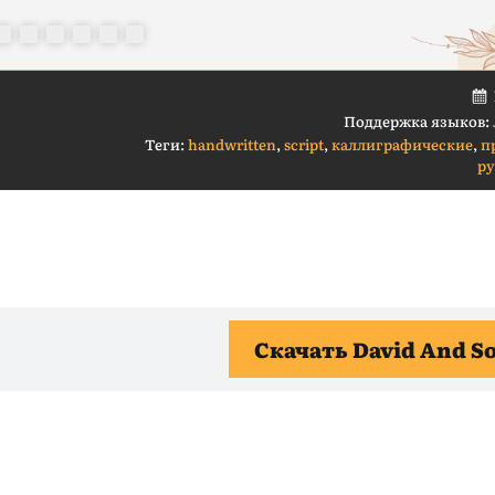
Поддержка языков:
Теги:
handwritten
,
script
,
каллиграфические
,
п
р
Скачать David And S