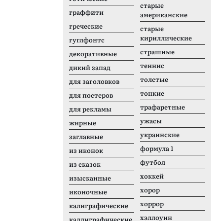
старые
граффити
американские
греческие
старые
кириллические
гуглфонтс
страшные
декоративные
теннис
дикий запад
толстые
для заголовков
тонкие
для постеров
трафаретные
для рекламы
ужасы
жирные
украинские
заглавные
формула 1
из иконок
футбол
из сказок
хоккей
изысканные
хорор
иконочные
хоррор
калиграфические
хэллоуин
каллиграфические