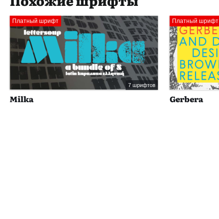
Похожие шрифты
Платный шрифт
Платный шрифт
7 шрифтов
Milka
Gerbera