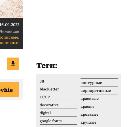
16.09.2022
Латиница
рописные
,
укописные
Теги:
3Д
контурные
ovhie
blackletter
корпоративные
CCCР
красивые
decorative
краски
digital
кровавые
google fonts
круглые