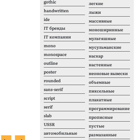
gothic
легкие
handwritten
лыжи
ide
массивные
IT бренды
моноширинные
IT компании
мультяшные
mono
мусульманские
monospace
наскар
outline
настенные
poster
неоновые вывески
rounded
объемные
sans-serif
пиксельные
script
плакатные
serif
программирование
slab
прописные
USSR
пустые
автомобильные
размазанные