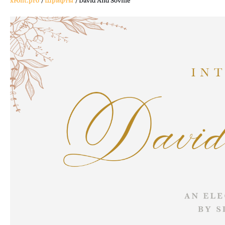
xFont.pro
/
Шрифты
/
David And Sovhie