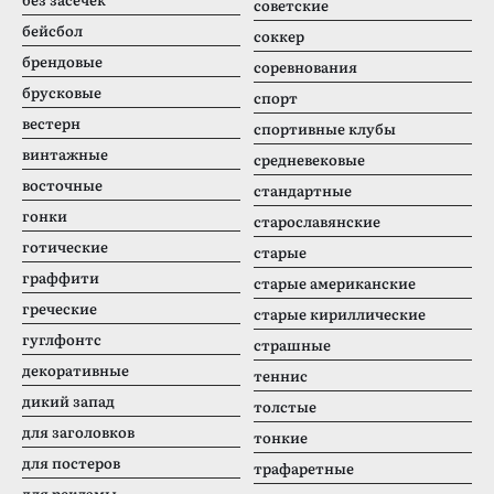
советские
бейсбол
соккер
брендовые
соревнования
брусковые
спорт
вестерн
спортивные клубы
винтажные
средневековые
восточные
стандартные
гонки
старославянские
готические
старые
граффити
старые американские
греческие
старые кириллические
гуглфонтс
страшные
декоративные
теннис
дикий запад
толстые
для заголовков
тонкие
для постеров
трафаретные
для рекламы