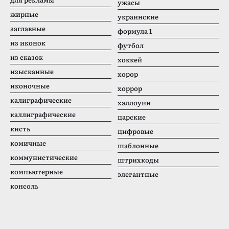
ужасы
жирные
украинские
заглавные
формула 1
из иконок
футбол
из сказок
хоккей
изысканные
хорор
иконочные
хоррор
калиграфические
хэллоуин
каллиграфические
царские
кисть
цифровые
комичные
шаблонные
коммунистические
штрихкоды
компьютерные
элегантные
консоль