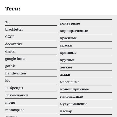
Теги:
3Д
контурные
blackletter
корпоративные
CCCР
красивые
decorative
краски
digital
кровавые
google fonts
круглые
gothic
легкие
handwritten
лыжи
ide
массивные
IT бренды
моноширинные
IT компании
мультяшные
mono
мусульманские
monospace
наскар
outline