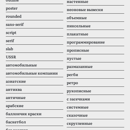
настенные
poster
неоновые вывески
rounded
объемные
sans-serif
пиксельные
script
плакатные
serif
программирование
slab
прописные
USSR
пустые
автомобильные
размазанные
автомобильные компании
регби
азиатские
ретро
антиква
рукописные
античные
с засечками
арабские
системные
баллончик краски
сказочные
баскетбол
скругленные
без засечек