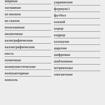
жирные
украинские
заглавные
формула 1
из иконок
футбол
из сказок
хоккей
изысканные
хорор
иконочные
хоррор
калиграфические
хэллоуин
каллиграфические
царские
кисть
цифровые
комичные
шаблонные
коммунистические
штрихкоды
компьютерные
элегантные
консоль