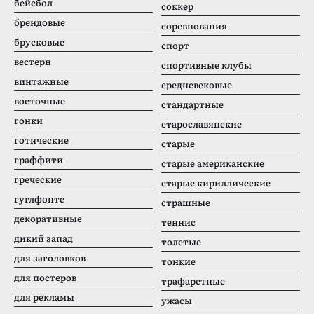
бейсбол
соккер
брендовые
соревнования
брусковые
спорт
вестерн
спортивные клубы
винтажные
средневековые
восточные
стандартные
гонки
старославянские
готические
старые
граффити
старые американские
греческие
старые кириллические
гуглфонтс
страшные
декоративные
теннис
дикий запад
толстые
для заголовков
тонкие
для постеров
трафаретные
для рекламы
ужасы