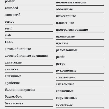
poster
неоновые вывески
rounded
объемные
sans-serif
пиксельные
script
плакатные
serif
программирование
slab
прописные
USSR
пустые
автомобильные
размазанные
автомобильные компании
регби
азиатские
ретро
антиква
рукописные
античные
с засечками
арабские
системные
баллончик краски
сказочные
баскетбол
скругленные
без засечек
советские