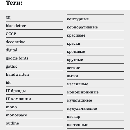
Теги:
3Д
контурные
blackletter
корпоративные
CCCР
красивые
decorative
краски
digital
кровавые
google fonts
круглые
gothic
легкие
handwritten
лыжи
ide
массивные
IT бренды
моноширинные
IT компании
мультяшные
mono
мусульманские
monospace
наскар
outline
настенные