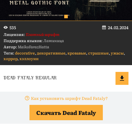
24.02.2024
535
Лицензия:
Платный шрифт
Поддержка языков:
Латиница
Автор:
MaikoFarazHatta
Теги:
decorative
,
декоративные
,
кровавые
,
страшные
,
ужасы
,
хоррор
,
хэллоуин
Как установить шрифт Dead Fataly?
Скачать Dead Fataly