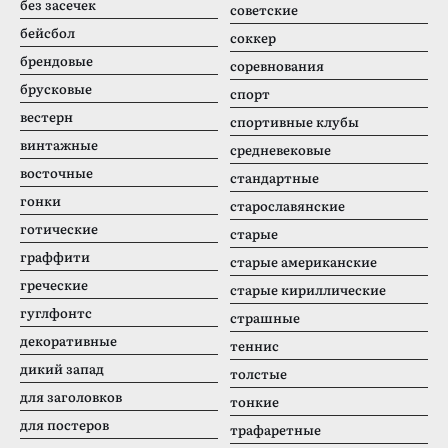
без засечек
советские
бейсбол
соккер
брендовые
соревнования
брусковые
спорт
вестерн
спортивные клубы
винтажные
средневековые
восточные
стандартные
гонки
старославянские
готические
старые
граффити
старые американские
греческие
старые кириллические
гуглфонтс
страшные
декоративные
теннис
дикий запад
толстые
для заголовков
тонкие
для постеров
трафаретные