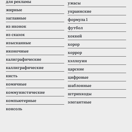
для рекламы
ужасы
жирные
украинские
заглавные
формула 1
из иконок
футбол
из сказок
хоккей
изысканные
хорор
иконочные
хоррор
калиграфические
хэллоуин
каллиграфические
царские
кисть
цифровые
комичные
шаблонные
коммунистические
штрихкоды
компьютерные
элегантные
консоль