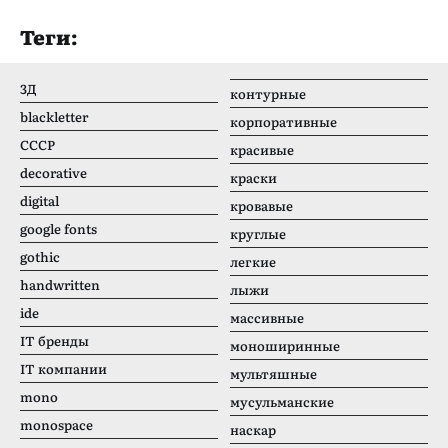
Теги:
3Д
контурные
blackletter
корпоративные
CCCР
красивые
decorative
краски
digital
кровавые
google fonts
круглые
gothic
легкие
handwritten
лыжи
ide
массивные
IT бренды
моноширинные
IT компании
мультяшные
mono
мусульманские
monospace
наскар