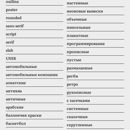
outline
настенные
poster
неоновые вывески
rounded
объемные
sans-serif
пиксельные
script
плакатные
serif
программирование
slab
прописные
USSR
пустые
автомобильные
размазанные
автомобильные компании
регби
азиатские
ретро
антиква
рукописные
античные
с засечками
арабские
системные
баллончик краски
сказочные
баскетбол
скругленные