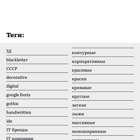
Теги:
3Д
контурные
blackletter
корпоративные
CCCР
красивые
decorative
краски
digital
кровавые
google fonts
круглые
gothic
легкие
handwritten
лыжи
ide
массивные
IT бренды
моноширинные
IT компании
мультяшные