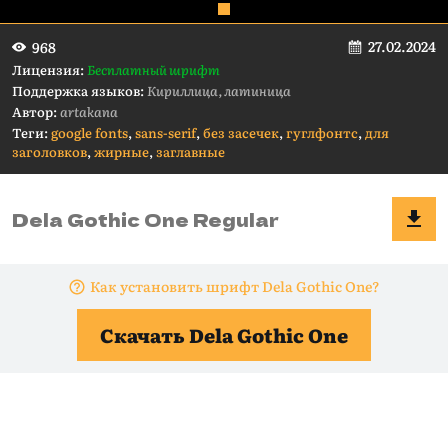
27.02.2024
968
Лицензия:
Бесплатный шрифт
Поддержка языков:
Кириллица, латиница
Автор:
artakana
Теги:
google fonts
,
sans-serif
,
без засечек
,
гуглфонтс
,
для
заголовков
,
жирные
,
заглавные
Как установить шрифт Dela Gothic One?
Скачать Dela Gothic One