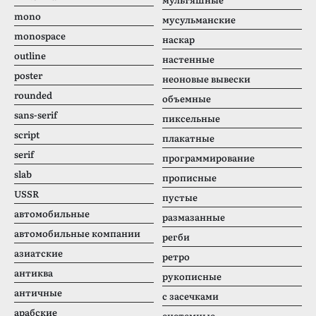
mono
мусульманские
monospace
наскар
outline
настенные
poster
неоновые вывески
rounded
объемные
sans-serif
пиксельные
script
плакатные
serif
программирование
slab
прописные
USSR
пустые
автомобильные
размазанные
автомобильные компании
регби
азиатские
ретро
антиква
рукописные
античные
с засечками
арабские
системные