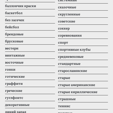
баллончик краски
сказочные
баскетбол
скругленные
без засечек
советские
бейсбол
соккер
брендовые
соревнования
брусковые
спорт
вестерн
спортивные клубы
винтажные
средневековые
восточные
стандартные
гонки
старославянские
готические
старые
граффити
старые американские
греческие
старые кириллические
гуглфонтс
страшные
декоративные
теннис
дикий запад
толстые