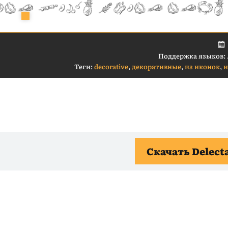
Поддержка языков:
Теги:
decorative
,
декоративные
,
из иконок
,
и
Скачать Delect