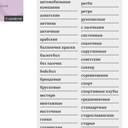
автомобильные
регби
компании
ретро
азиатские
рукописные
6 шрифтов
1 шрифтов
антиква
Raino
M
с засечками
античные
системные
арабские
сказочные
баллончик краски
скругленные
баскетбол
советские
без засечек
соккер
бейсбол
соревнования
брендовые
спорт
брусковые
спортивные клубы
вестерн
средневековые
винтажные
стандартные
восточные
старославянские
гонки
старые
готические