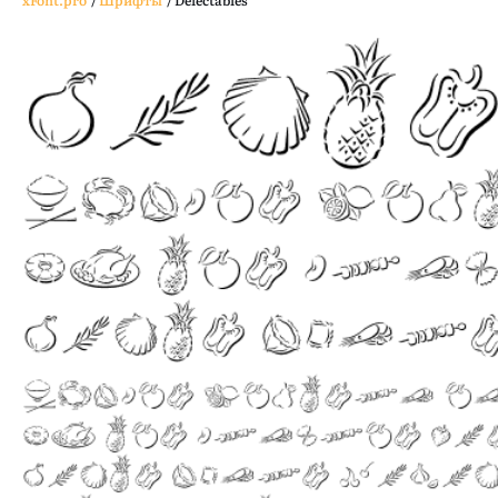
xFont.pro
/
Шрифты
/
Delectables