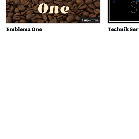
1 шрифтов
Emblema One
Technik Ser