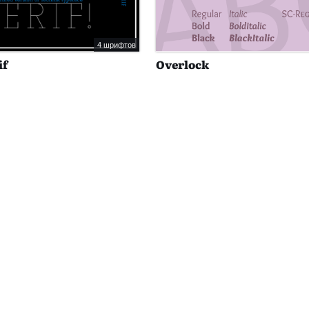
4 шрифтов
if
Overlock