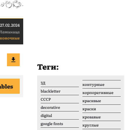
27.02.2024
Латиница
коночные
Теги:
3Д
контурные
ables
blackletter
корпоративные
CCCР
красивые
decorative
краски
digital
кровавые
google fonts
круглые