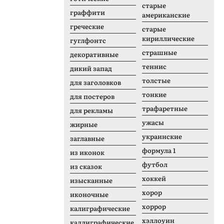
старые
граффити
американские
греческие
старые
кириллические
гуглфонтс
страшные
декоративные
теннис
дикий запад
толстые
для заголовков
тонкие
для постеров
трафаретные
для рекламы
ужасы
жирные
украинские
заглавные
формула 1
из иконок
футбол
из сказок
хоккей
изысканные
хорор
иконочные
хоррор
калиграфические
хэллоуин
каллиграфические