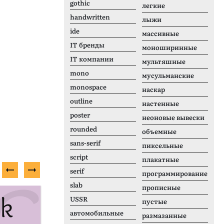
gothic
легкие
handwritten
лыжи
ide
массивные
IT бренды
моноширинные
IT компании
мультяшные
mono
мусульманские
monospace
наскар
outline
настенные
poster
неоновые вывески
rounded
объемные
sans-serif
пиксельные
script
плакатные
serif
программирование
slab
прописные
Платный шрифт
П
USSR
пустые
автомобильные
размазанные