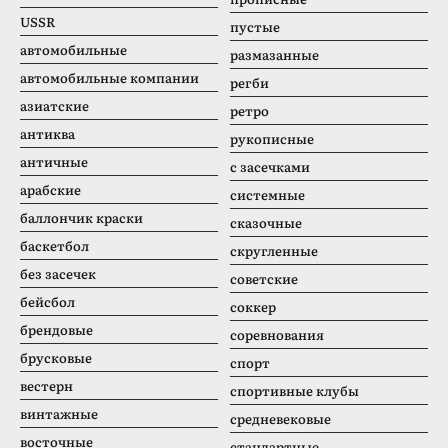
USSR
пустые
автомобильные
размазанные
автомобильные компании
регби
азиатские
ретро
антиква
рукописные
античные
с засечками
арабские
системные
баллончик краски
сказочные
баскетбол
скругленные
без засечек
советские
бейсбол
соккер
брендовые
соревнования
брусковые
спорт
вестерн
спортивные клубы
винтажные
средневековые
восточные
стандартные