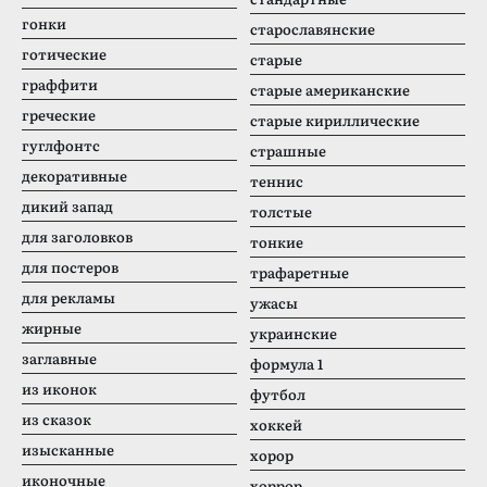
гонки
старославянские
готические
старые
граффити
старые американские
греческие
старые кириллические
гуглфонтс
страшные
декоративные
теннис
дикий запад
толстые
для заголовков
тонкие
для постеров
трафаретные
для рекламы
ужасы
жирные
украинские
заглавные
формула 1
из иконок
футбол
из сказок
хоккей
изысканные
хорор
иконочные
хоррор