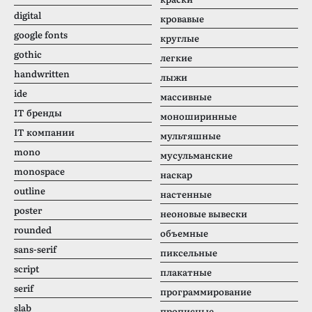
digital
кровавые
google fonts
круглые
gothic
легкие
handwritten
лыжи
ide
массивные
IT бренды
моноширинные
IT компании
мультяшные
mono
мусульманские
monospace
наскар
outline
настенные
poster
неоновые вывески
rounded
объемные
sans-serif
пиксельные
script
плакатные
serif
программирование
slab
прописные