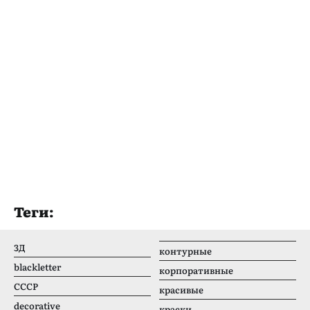
Теги:
3Д
контурные
blackletter
корпоративные
CCCР
красивые
decorative
краски