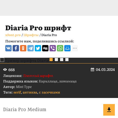
Diaria Pro шрифт
xFont.pro
/
Шрифты
/
Diaria Pro
Помогите нам, поделившись ссылкой:
04.03.2024
668
Лицензия:
Платный шрифт
Поддержка языков:
Кириллица, латиница
Автор:
Mint Type
Теги:
serif
,
антиква
,
с засечками