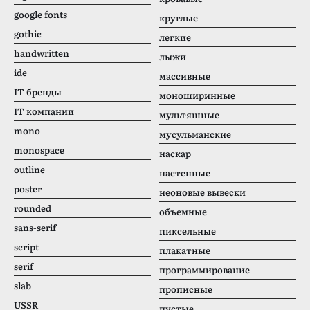
google fonts
круглые
gothic
легкие
handwritten
лыжи
ide
массивные
IT бренды
моноширинные
IT компании
мультяшные
mono
мусульманские
monospace
наскар
outline
настенные
poster
неоновые вывески
rounded
объемные
sans-serif
пиксельные
script
плакатные
serif
программирование
slab
прописные
USSR
пустые