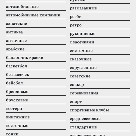
автомобильные
размазанные
автомобильные компании
регби
азиатские
ретро
антиква
рукописные
античные
с засечками
арабские
системные
баллончик краски
сказочные
баскетбол
скругленные
без засечек
советские
бейсбол
соккер
брендовые
соревнования
брусковые
спорт
вестерн
спортивные клубы
винтажные
средневековые
восточные
стандартные
гонки
старославянские