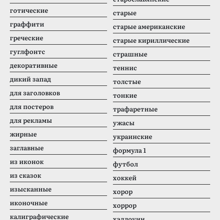
готические
старые
граффити
старые американские
греческие
старые кириллические
гуглфонтс
страшные
декоративные
теннис
дикий запад
толстые
для заголовков
тонкие
для постеров
трафаретные
для рекламы
ужасы
жирные
украинские
заглавные
формула 1
из иконок
футбол
из сказок
хоккей
изысканные
хорор
иконочные
хоррор
калиграфические
хэллоуин