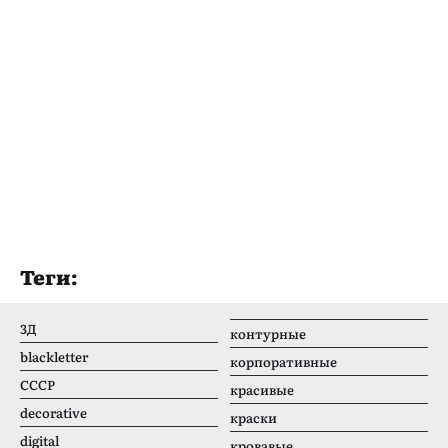
Теги:
3Д
контурные
blackletter
корпоративные
CCCР
красивые
decorative
краски
digital
кровавые