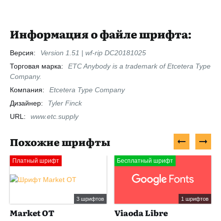
Информация о файле шрифта:
Версия:
Version 1.51 | wf-rip DC20181025
Торговая марка:
ETC Anybody is a trademark of Etcetera Type
Company.
Компания:
Etcetera Type Company
Дизайнер:
Tyler Finck
URL:
www.etc.supply
Похожие шрифты
Платный шрифт
Бесплатный шрифт
3 шрифтов
1 шрифтов
Market OT
Viaoda Libre