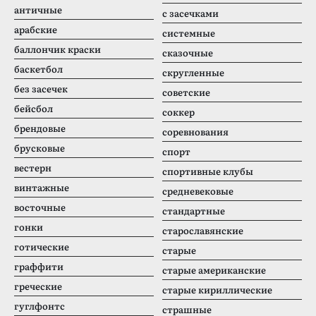
античные
с засечками
арабские
системные
баллончик краски
сказочные
баскетбол
скругленные
без засечек
советские
бейсбол
соккер
брендовые
соревнования
брусковые
спорт
вестерн
спортивные клубы
винтажные
средневековые
восточные
стандартные
гонки
старославянские
готические
старые
граффити
старые американские
греческие
старые кириллические
гуглфонтс
страшные