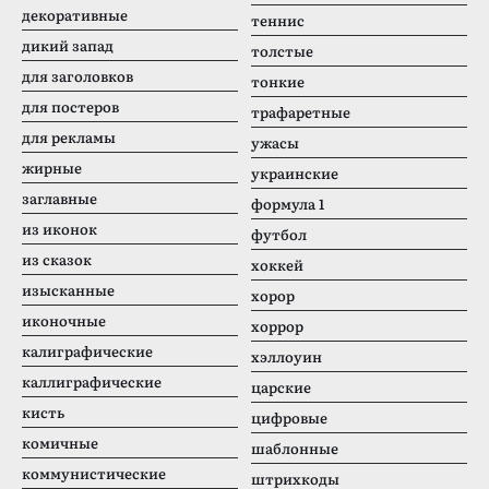
декоративные
теннис
дикий запад
толстые
для заголовков
тонкие
для постеров
трафаретные
для рекламы
ужасы
жирные
украинские
заглавные
формула 1
из иконок
футбол
из сказок
хоккей
изысканные
хорор
иконочные
хоррор
калиграфические
хэллоуин
каллиграфические
царские
кисть
цифровые
комичные
шаблонные
коммунистические
штрихкоды