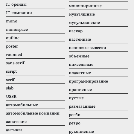
IT бренды
моноширинные
IT компании
мультяшные
mono
мусульманские
monospace
наскар
outline
настенные
poster
неоновые вывески
rounded
объемные
sans-serif
пиксельные
script
плакатные
serif
программирование
slab
прописные
USSR
пустые
автомобильные
размазанные
автомобильные компании
регби
азиатские
ретро
антиква
рукописные