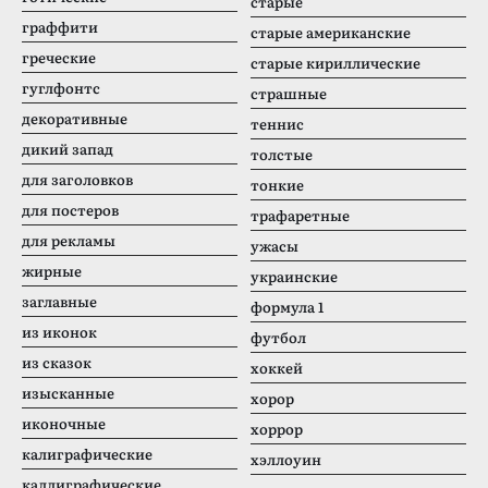
старые
граффити
старые американские
греческие
старые кириллические
гуглфонтс
страшные
декоративные
теннис
дикий запад
толстые
для заголовков
тонкие
для постеров
трафаретные
для рекламы
ужасы
жирные
украинские
заглавные
формула 1
из иконок
футбол
из сказок
хоккей
изысканные
хорор
иконочные
хоррор
калиграфические
хэллоуин
каллиграфические