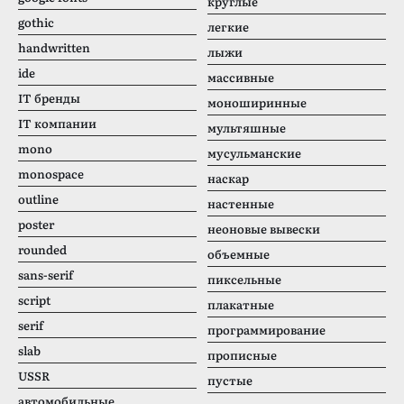
круглые
gothic
легкие
handwritten
лыжи
ide
массивные
IT бренды
моноширинные
IT компании
мультяшные
mono
мусульманские
monospace
наскар
outline
настенные
poster
неоновые вывески
rounded
объемные
sans-serif
пиксельные
script
плакатные
serif
программирование
slab
прописные
USSR
пустые
автомобильные