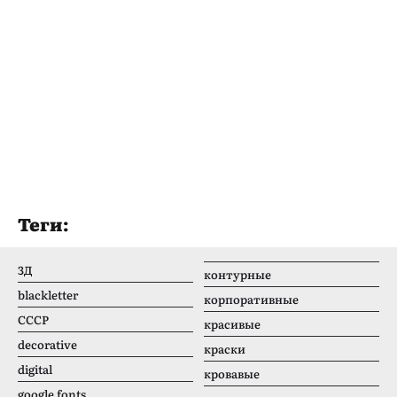
Теги:
3Д
контурные
blackletter
корпоративные
CCCР
красивые
decorative
краски
digital
кровавые
google fonts