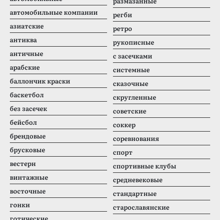
размазанные
автомобильные компании
регби
азиатские
ретро
антиква
рукописные
античные
с засечками
арабские
системные
баллончик краски
сказочные
баскетбол
скругленные
без засечек
советские
бейсбол
соккер
брендовые
соревнования
брусковые
спорт
вестерн
спортивные клубы
винтажные
средневековые
восточные
стандартные
гонки
старославянские
готические