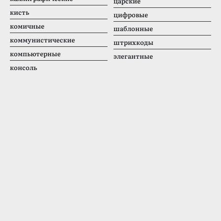
царские
кисть
цифровые
комичные
шаблонные
коммунистические
штрихкоды
компьютерные
элегантные
консоль