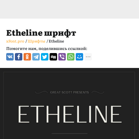
Etheline шрифт
xFont.pro
/
Шрифты
/
Etheline
Помогите нам, поделившись ссылкой: