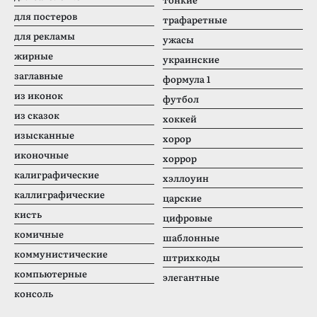
для постеров
трафаретные
для рекламы
ужасы
жирные
украинские
заглавные
формула 1
из иконок
футбол
из сказок
хоккей
изысканные
хорор
иконочные
хоррор
калиграфические
хэллоуин
каллиграфические
царские
кисть
цифровые
комичные
шаблонные
коммунистические
штрихкоды
компьютерные
элегантные
консоль