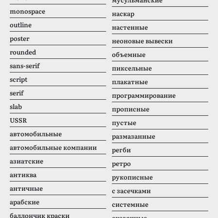
monospace
наскар
outline
настенные
poster
неоновые вывески
rounded
объемные
sans-serif
пиксельные
script
плакатные
serif
программирование
slab
прописные
USSR
пустые
автомобильные
размазанные
автомобильные компании
регби
азиатские
ретро
антиква
рукописные
античные
с засечками
арабские
системные
баллончик краски
сказочные