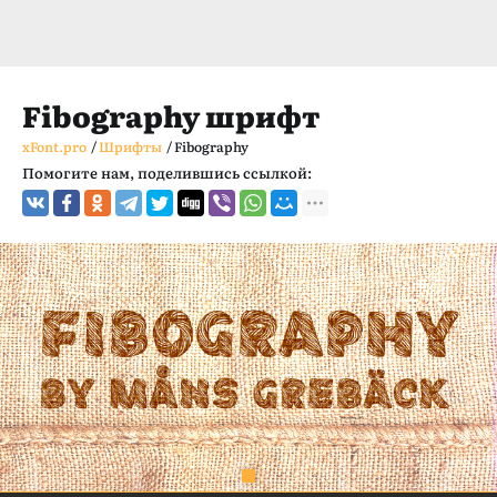
Fibography шрифт
xFont.pro
/
Шрифты
/
Fibography
Помогите нам, поделившись ссылкой: