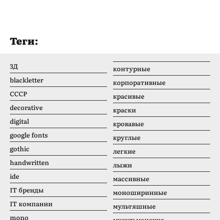
Теги:
3Д
контурные
blackletter
корпоративные
CCCР
красивые
decorative
краски
digital
кровавые
google fonts
круглые
gothic
легкие
handwritten
лыжи
ide
массивные
IT бренды
моноширинные
IT компании
мультяшные
mono
мусульманские