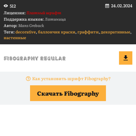
24.02.2024
512
Лицензия:
Платный шрифт
Поддержка языков:
Латиница
Автор:
Mans Greback
Теги:
decorative
,
баллончик краски
,
граффити
,
декоративные
,
настенные
Как установить шрифт Fibography?
Скачать Fibography