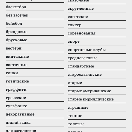
баскетбол
скругленные
без засечек
советские
бейсбол
соккер
брендовые
соревнования
брусковые
спорт
вестерн
спортивные клубы
винтажные
средневековые
восточные
стандартные
гонки
старославянские
готические
старые
граффити
старые американские
греческие
старые кириллические
гуглфонтс
страшные
декоративные
теннис
дикий запад
толстые
для заголовков
тонкие