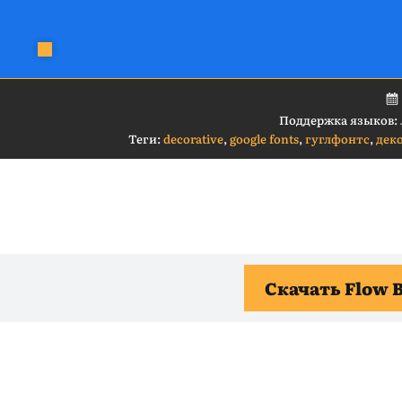
Поддержка языков:
Теги:
decorative
,
google fonts
,
гуглфонтс
,
дек
Скачать Flow 