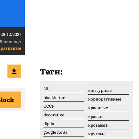
28.12.2021
Латиница
оративные
Теги:
3Д
контурные
blackletter
Block
корпоративные
CCCР
красивые
decorative
краски
digital
кровавые
google fonts
круглые