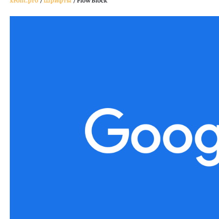
xFont.pro
/
Шрифты
/
Flow Block