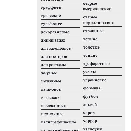
старые
граффити
американские
греческие
старые
кириллические
гуглфонтс
страшные
декоративные
теннис
дикий запад
толстые
для заголовков
тонкие
для постеров
трафаретные
для рекламы
ужасы
жирные
украинские
заглавные
формула 1
из иконок
футбол
из сказок
хоккей
изысканные
хорор
иконочные
хоррор
калиграфические
хэллоуин
каллиграфические