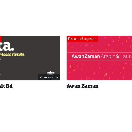
Платный шрифт
20 шрифтов
Alt Rd
Awan Zaman