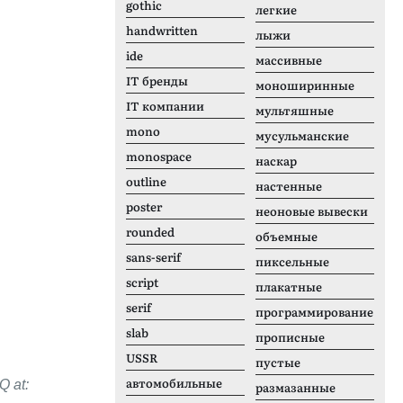
gothic
легкие
handwritten
лыжи
ide
массивные
IT бренды
моноширинные
IT компании
мультяшные
mono
мусульманские
monospace
наскар
outline
настенные
poster
неоновые вывески
rounded
объемные
sans-serif
пиксельные
script
плакатные
serif
программирование
slab
прописные
USSR
пустые
автомобильные
Q at:
размазанные