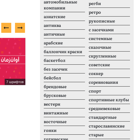
автомобильные
регби
компании
ретро
азиатские
рукописные
антиква
с засечками
античные
системные
Платный шрифт
П
арабские
сказочные
баллончик краски
скругленные
баскетбол
советские
без засечек
соккер
бейсбол
соревнования
7 шрифтов
2 шрифтов
брендовые
Tahoma
S
спорт
брусковые
спортивные клубы
вестерн
средневековые
винтажные
стандартные
восточные
старославянские
гонки
старые
готические