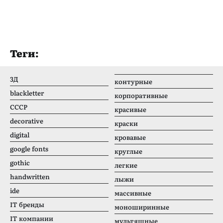
Теги:
3Д
контурные
blackletter
корпоративные
CCCР
красивые
decorative
краски
digital
кровавые
google fonts
круглые
gothic
легкие
handwritten
лыжи
ide
массивные
IT бренды
моноширинные
IT компании
мультяшные