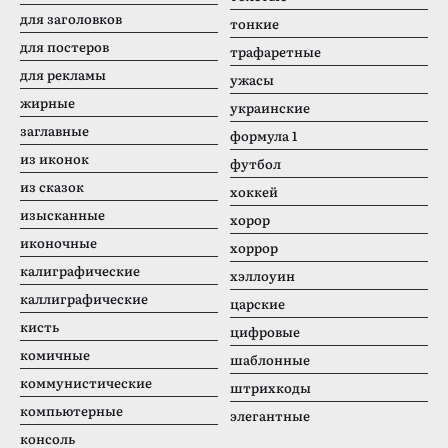
для заголовков
тонкие
для постеров
трафаретные
для рекламы
ужасы
жирные
украинские
заглавные
формула 1
из иконок
футбол
из сказок
хоккей
изысканные
хорор
иконочные
хоррор
калиграфические
хэллоуин
каллиграфические
царские
кисть
цифровые
комичные
шаблонные
коммунистические
штрихкоды
компьютерные
элегантные
консоль