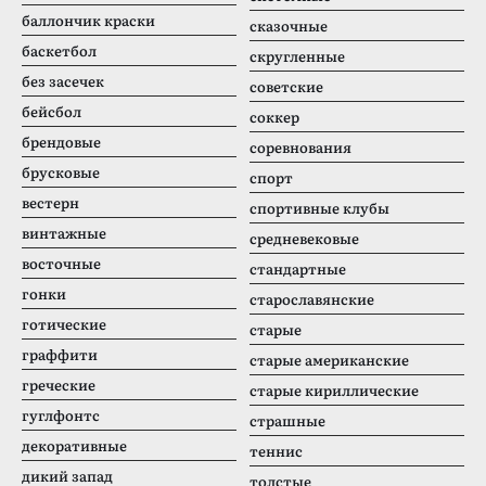
баллончик краски
сказочные
баскетбол
скругленные
без засечек
советские
бейсбол
соккер
брендовые
соревнования
брусковые
спорт
вестерн
спортивные клубы
винтажные
средневековые
восточные
стандартные
гонки
старославянские
готические
старые
граффити
старые американские
греческие
старые кириллические
гуглфонтс
страшные
декоративные
теннис
дикий запад
толстые