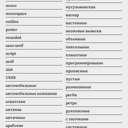
mono
мусульманские
monospace
наскар
outline
настенные
poster
неоновые вывески
rounded
объемные
sans-serif
пиксельные
script
плакатные
serif
программирование
slab
прописные
USSR
пустые
автомобильные
размазанные
автомобильные компании
регби
азиатские
ретро
антиква
рукописные
античные
с засечками
арабские
системные