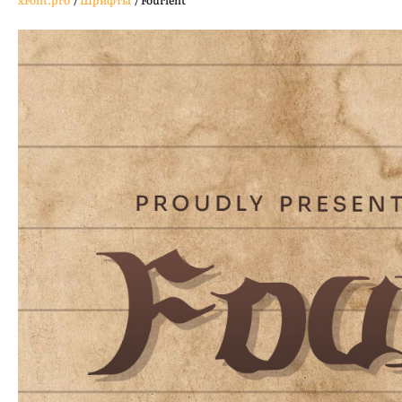
xFont.pro
/
Шрифты
/
Fourient