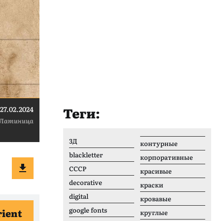
Теги:
27.02.2024
Латиница
3Д
контурные
blackletter
корпоративные
CCCР
красивые
decorative
краски
digital
кровавые
google fonts
rient
круглые