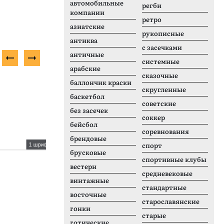
автомобильные
регби
компании
ретро
азиатские
рукописные
антиква
с засечками
античные
системные
арабские
сказочные
Платный шрифт
П
баллончик краски
скругленные
баскетбол
советские
без засечек
соккер
бейсбол
соревнования
брендовые
спорт
1 шрифтов
12 шрифтов
брусковые
SoDo Sans Condensed
C
спортивные клубы
вестерн
средневековые
винтажные
стандартные
восточные
старославянские
гонки
старые
готические