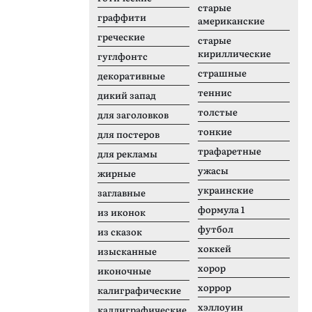
старые
граффити
американские
греческие
старые
кириллические
гуглфонтс
страшные
декоративные
теннис
дикий запад
толстые
для заголовков
тонкие
для постеров
трафаретные
для рекламы
ужасы
жирные
украинские
заглавные
формула 1
из иконок
футбол
из сказок
хоккей
изысканные
хорор
иконочные
хоррор
калиграфические
хэллоуин
каллиграфические