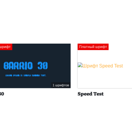
Платный шрифт
1 шрифтов
Speed Test