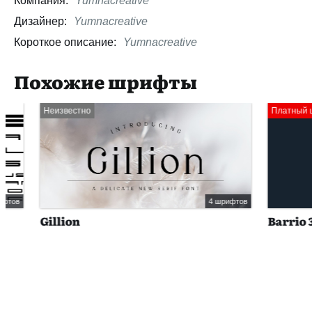
Компания:
Yumnacreative
Дизайнер:
Yumnacreative
Короткое описание:
Yumnacreative
Похожие шрифты
Неизвестно
Платный шрифт
4 шрифтов
Gillion
Barrio 30