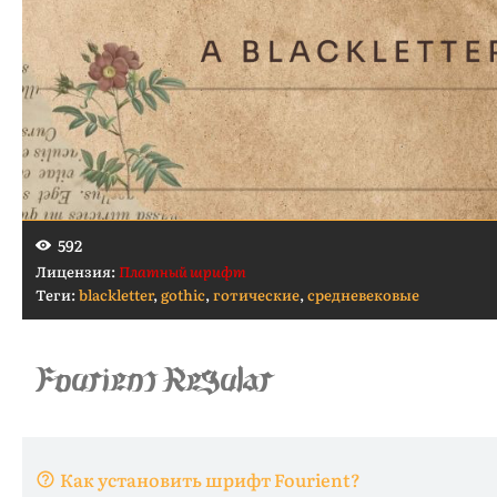
592
Лицензия:
Платный шрифт
Теги:
blackletter
,
gothic
,
готические
,
средневековые
Как установить шрифт Fourient?