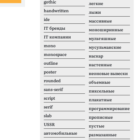
gothic
легкие
handwritten
лыжи
ide
массивные
IT бренды
моноширинные
IT компании
мультяшные
mono
мусульманские
monospace
наскар
outline
настенные
poster
неоновые вывески
rounded
объемные
sans-serif
пиксельные
script
плакатные
serif
программирование
slab
прописные
USSR
пустые
автомобильные
размазанные