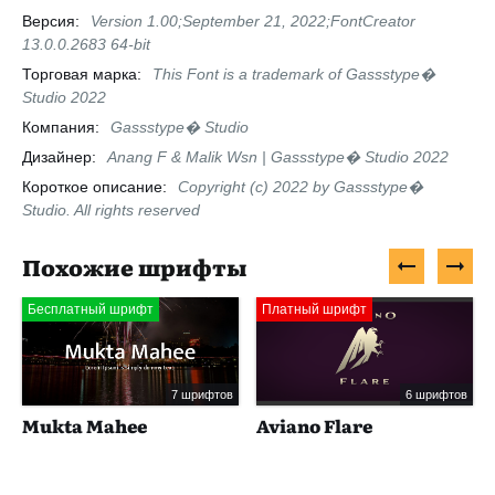
Версия:
Version 1.00;September 21, 2022;FontCreator
13.0.0.2683 64-bit
Торговая марка:
This Font is a trademark of Gassstype�
Studio 2022
Компания:
Gassstype� Studio
Дизайнер:
Anang F & Malik Wsn | Gassstype� Studio 2022
Короткое описание:
Copyright (c) 2022 by Gassstype�
Studio. All rights reserved
Похожие шрифты
Бесплатный шрифт
Платный шрифт
7 шрифтов
6 шрифтов
Mukta Mahee
Aviano Flare