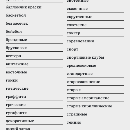
системные
баллончик краски
сказочные
баскетбол
скругленные
без засечек
советские
бейсбол
соккер
брендовые
соревнования
брусковые
спорт
вестерн
спортивные клубы
винтажные
средневековые
восточные
стандартные
гонки
старославянские
готические
старые
граффити
старые американские
греческие
старые кириллические
гуглфонтс
страшные
декоративные
теннис
дикий запад