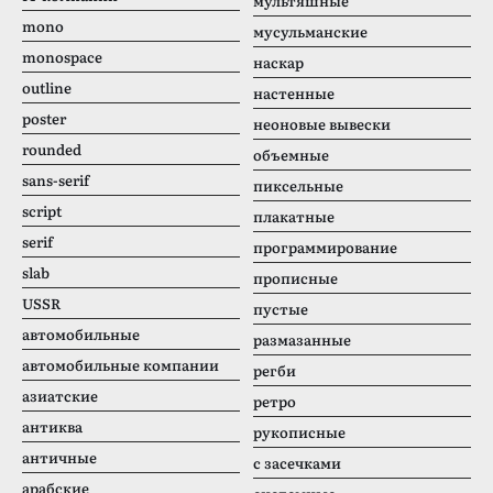
мультяшные
mono
мусульманские
monospace
наскар
outline
настенные
poster
неоновые вывески
rounded
объемные
sans-serif
пиксельные
script
плакатные
serif
программирование
slab
прописные
USSR
пустые
автомобильные
размазанные
автомобильные компании
регби
азиатские
ретро
антиква
рукописные
античные
с засечками
арабские