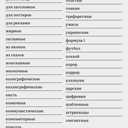
толстые
для заголовков
тонкие
для постеров
трафаретные
для рекламы
ужасы
жирные
украинские
заглавные
формула 1
из иконок
футбол
из сказок
хоккей
изысканные
хорор
иконочные
хоррор
калиграфические
хэллоуин
каллиграфические
царские
кисть
цифровые
комичные
шаблонные
коммунистические
штрихкоды
компьютерные
элегантные
консоль