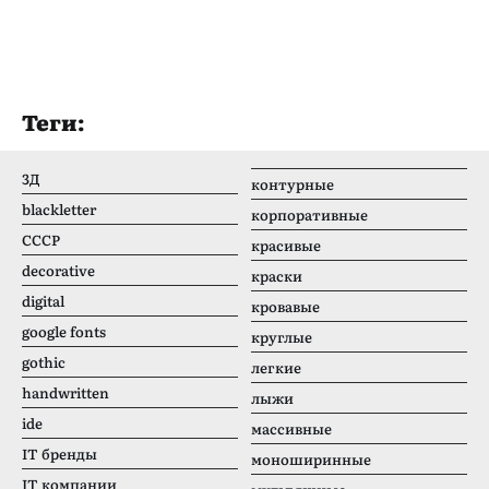
Теги:
3Д
контурные
blackletter
корпоративные
CCCР
красивые
decorative
краски
digital
кровавые
google fonts
круглые
gothic
легкие
handwritten
лыжи
ide
массивные
IT бренды
моноширинные
IT компании