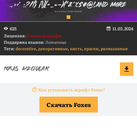
11.03.2024
625
Лицензия:
Платный шрифт
Поддержка языков:
Латиница
Теги:
decorative
,
декоративные
,
кисть
,
краски
,
размазанные
Как установить шрифт Foxes?
Скачать Foxes