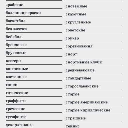
арабские
системные
баллончик краски
сказочные
баскетбол
скругленные
без засечек
советские
бейсбол
соккер
брендовые
соревнования
брусковые
спорт
вестерн
спортивные клубы
винтажные
средневековые
восточные
стандартные
гонки
старославянские
готические
старые
граффити
старые американские
греческие
старые кириллические
гуглфонтс
страшные
декоративные
теннис