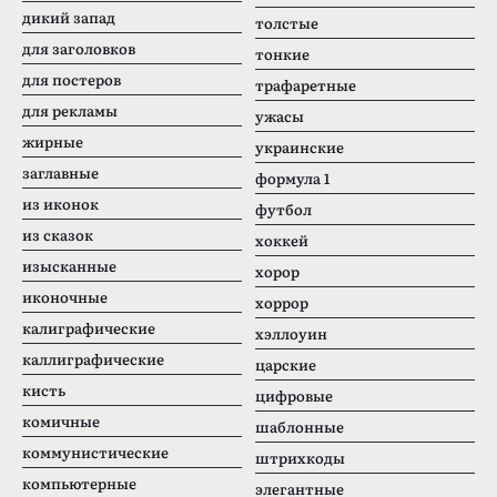
дикий запад
толстые
для заголовков
тонкие
для постеров
трафаретные
для рекламы
ужасы
жирные
украинские
заглавные
формула 1
из иконок
футбол
из сказок
хоккей
изысканные
хорор
иконочные
хоррор
калиграфические
хэллоуин
каллиграфические
царские
кисть
цифровые
комичные
шаблонные
коммунистические
штрихкоды
компьютерные
элегантные