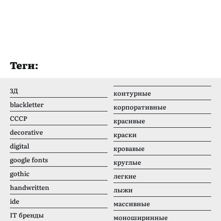
Теги:
3Д
контурные
blackletter
корпоративные
CCCР
красивые
decorative
краски
digital
кровавые
google fonts
круглые
gothic
легкие
handwritten
лыжи
ide
массивные
IT бренды
моноширинные