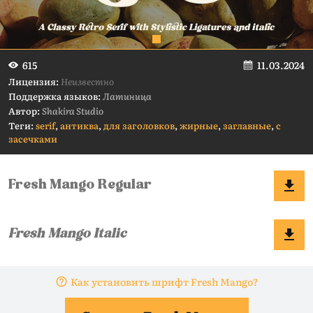
11.03.2024
615
Лицензия:
Неизвестно
Поддержка языков:
Латиница
Автор:
Shakira Studio
Теги:
serif
,
антиква
,
для заголовков
,
жирные
,
заглавные
,
с
засечками
Как установить шрифт Fresh Mango?