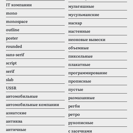
IT компании
мультяшные
mono
мусульманские
monospace
наскар
outline
настенные
poster
неоновые вывески
rounded
объемные
sans-serif
пиксельные
script
плакатные
serif
программирование
slab
прописные
USSR
пустые
автомобильные
размазанные
автомобильные компании
регби
азиатские
ретро
антиква
рукописные
античные
с засечками