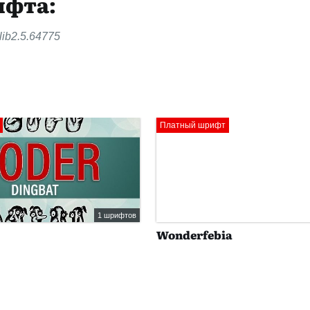
ифта:
lib2.5.64775
Платный шрифт
1 шрифтов
Wonderfebia