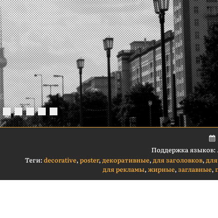
Поддержка языков:
Теги:
decorative
,
poster
,
декоративные
,
для заголовков
,
для
для рекламы
,
жирные
,
заглавные
,