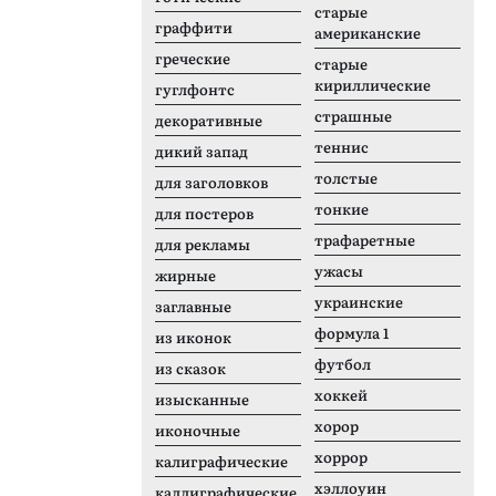
старые
граффити
американские
греческие
старые
кириллические
гуглфонтс
страшные
декоративные
теннис
дикий запад
толстые
для заголовков
тонкие
для постеров
трафаретные
для рекламы
ужасы
жирные
украинские
заглавные
формула 1
из иконок
футбол
из сказок
хоккей
изысканные
хорор
иконочные
хоррор
калиграфические
хэллоуин
каллиграфические