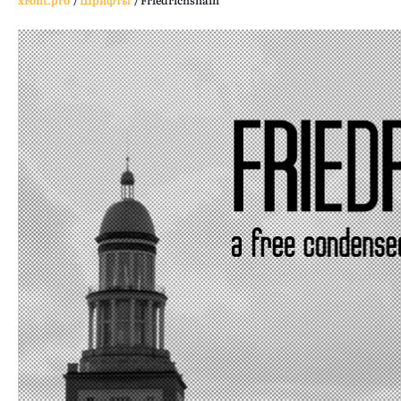
xFont.pro
/
Шрифты
/
Friedrichshain