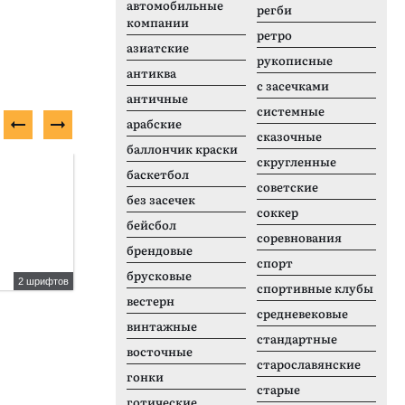
автомобильные
регби
компании
ретро
азиатские
рукописные
антиква
с засечками
античные
системные
арабские
сказочные
баллончик краски
скругленные
Платный шрифт
Н
баскетбол
советские
без засечек
соккер
бейсбол
соревнования
брендовые
спорт
брусковые
2 шрифтов
2 шрифтов
спортивные клубы
вестерн
A10 STAR Black
B
средневековые
винтажные
стандартные
восточные
старославянские
гонки
старые
готические