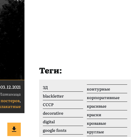
Теги:
03.12.2021
3Д
контурные
Латиница
blackletter
корпоративные
 постеров
,
CCCР
красивые
плакатные
decorative
краски
digital
кровавые
google fonts
круглые