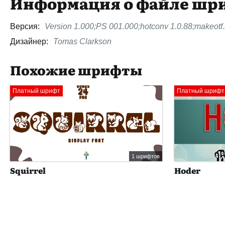
Информация о файле шр
Версия:
Version 1.000;PS 001.000;hotconv 1.0.88;makeotf.
Дизайнер:
Tomas Clarkson
Похожие шрифты
Платный шрифт
Платный шрифт
1 шрифтов
Squirrel
Hoder