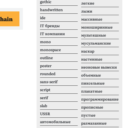
gothic
легкие
handwritten
лыжи
shain
ide
массивные
IT бренды
моноширинные
IT компании
мультяшные
mono
мусульманские
monospace
наскар
outline
настенные
poster
неоновые вывески
rounded
объемные
sans-serif
пиксельные
script
плакатные
serif
программирование
slab
прописные
USSR
пустые
автомобильные
размазанные