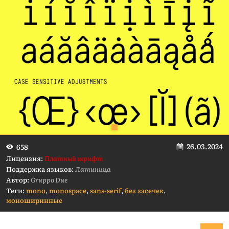
26.03.2024
658
Лицензия:
Платный шрифт
Поддержка языков:
Латиница
Автор:
Gruppo Due
Теги:
mono
,
monospace
,
sans-serif
,
без засечек
,
моноширинные