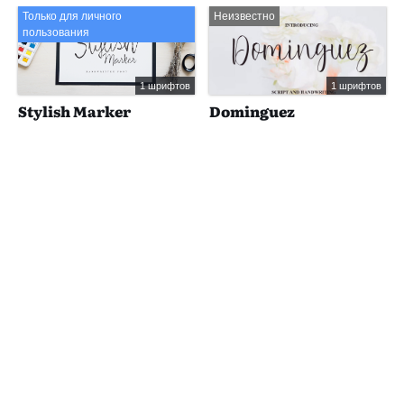
Только для личного
Неизвестно
пользования
1 шрифтов
1 шрифтов
Stylish Marker
Dominguez