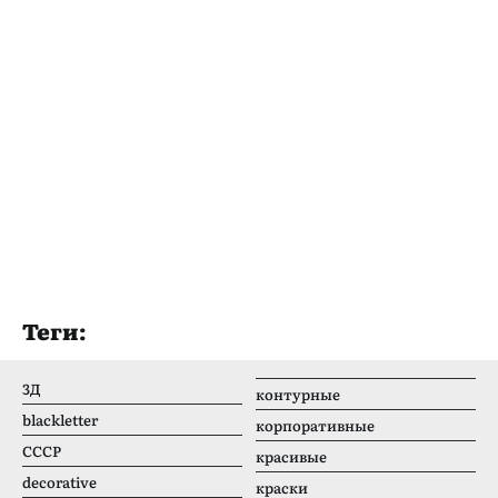
Теги:
3Д
контурные
blackletter
корпоративные
CCCР
красивые
decorative
краски