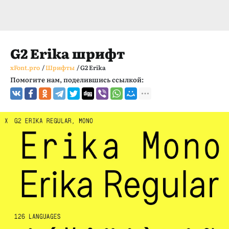
G2 Erika шрифт
xFont.pro
/
Шрифты
/
G2 Erika
Помогите нам, поделившись ссылкой: