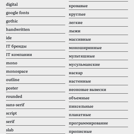
digital
кровавые
google fonts
круглые
gothic
легкие
handwritten
лыжи
ide
массивные
IT бренды
моноширинные
IT компании
мультяшные
mono
мусульманские
monospace
наскар
outline
настенные
poster
неоновые вывески
rounded
объемные
sans-serif
пиксельные
script
плакатные
serif
программирование
slab
прописные