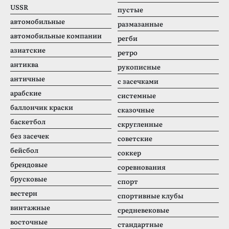
USSR
пустые
автомобильные
размазанные
автомобильные компании
регби
азиатские
ретро
антиква
рукописные
античные
с засечками
арабские
системные
баллончик краски
сказочные
баскетбол
скругленные
без засечек
советские
бейсбол
соккер
брендовые
соревнования
брусковые
спорт
вестерн
спортивные клубы
винтажные
средневековые
восточные
стандартные