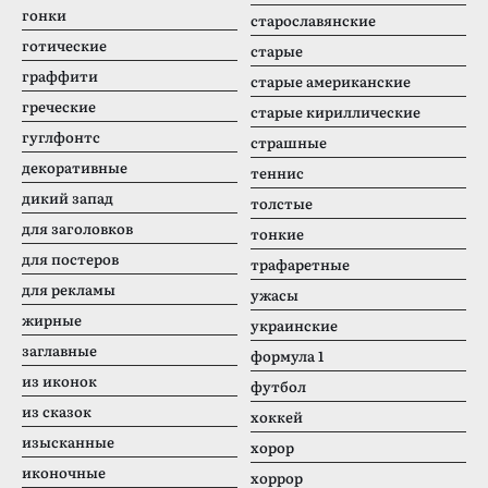
гонки
старославянские
готические
старые
граффити
старые американские
греческие
старые кириллические
гуглфонтс
страшные
декоративные
теннис
дикий запад
толстые
для заголовков
тонкие
для постеров
трафаретные
для рекламы
ужасы
жирные
украинские
заглавные
формула 1
из иконок
футбол
из сказок
хоккей
изысканные
хорор
иконочные
хоррор