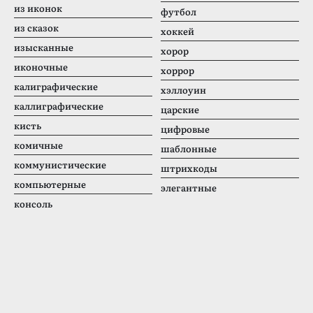
из иконок
футбол
из сказок
хоккей
изысканные
хорор
иконочные
хоррор
калиграфические
хэллоуин
каллиграфические
царские
кисть
цифровые
комичные
шаблонные
коммунистические
штрихкоды
компьютерные
элегантные
консоль