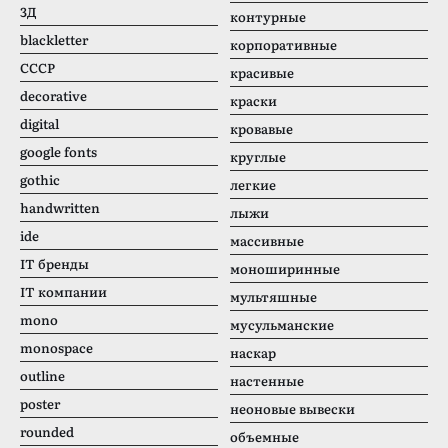
3Д
контурные
blackletter
корпоративные
CCCР
красивые
decorative
краски
digital
кровавые
google fonts
круглые
gothic
легкие
handwritten
лыжи
ide
массивные
IT бренды
моноширинные
IT компании
мультяшные
mono
мусульманские
monospace
наскар
outline
настенные
poster
неоновые вывески
rounded
объемные