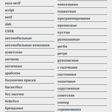
sans-serif
пиксельные
script
плакатные
serif
программирование
slab
прописные
USSR
пустые
автомобильные
размазанные
автомобильные компании
регби
азиатские
ретро
антиква
рукописные
античные
с засечками
арабские
системные
баллончик краски
сказочные
баскетбол
скругленные
без засечек
советские
бейсбол
соккер
брендовые
соревнования