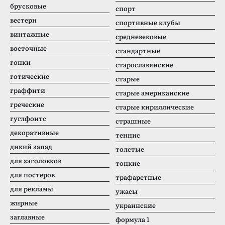
брусковые
спорт
вестерн
спортивные клубы
винтажные
средневековые
восточные
стандартные
гонки
старославянские
готические
старые
граффити
старые американские
греческие
старые кириллические
гуглфонтс
страшные
декоративные
теннис
дикий запад
толстые
для заголовков
тонкие
для постеров
трафаретные
для рекламы
ужасы
жирные
украинские
заглавные
формула 1